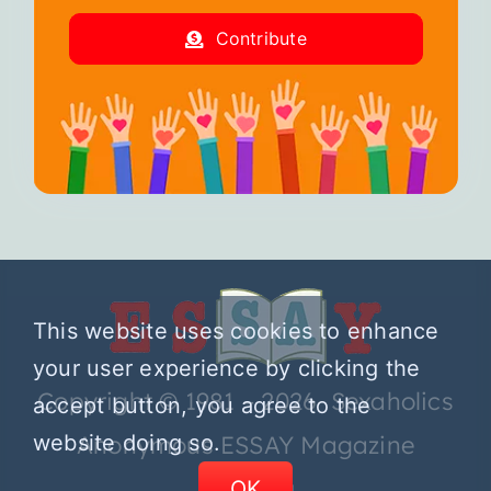
Contribute
This website uses cookies to enhance
your user experience by clicking the
Copyright © 1981 – 2026 Sexaholics
accept button, you agree to the
website doing so.
Anonymous ESSAY Magazine
OK