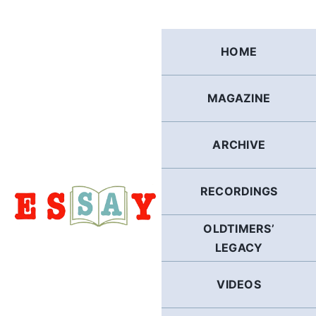
Skip
to
content
HOME
MAGAZINE
ARCHIVE
RECORDINGS
OLDTIMERS’
LEGACY
VIDEOS