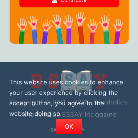
Contribute
This website uses cookies to enhance
your user experience by clicking the
Copyright © 1981 – 2026 Sexaholics
accept button, you agree to the
website doing so.
Anonymous ESSAY Magazine
OK
SA.ORG