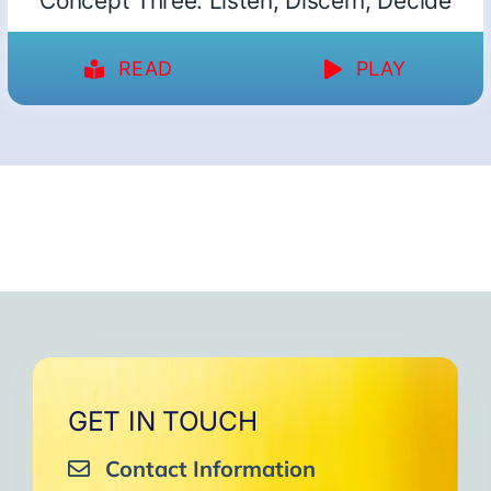
Concept Three: Listen, Discern, Decide
READ
PLAY
GET IN TOUCH
Contact Information