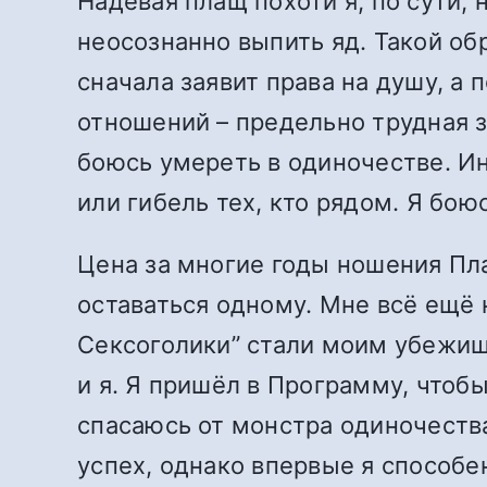
Надевая плащ похоти я, по сути, 
неосознанно выпить яд. Такой об
сначала заявит права на душу, а 
отношений – предельно трудная з
боюсь умереть в одиночестве. Ин
или гибель тех, кто рядом. Я бою
Цена за многие годы ношения Пл
оставаться одному. Мне всё ещё
Сексоголики” стали моим убежищ
и я. Я пришёл в Программу, чтобы
спасаюсь от монстра одиночеств
успех, однако впервые я способен