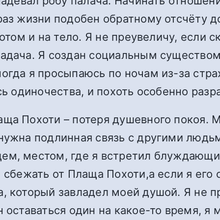
надевал робу палача. Начинать отношени
раз жизни подобен обратному отсчёту д
потом и на тело. Я не преувеличу, если 
адача. Я создан социальным существом
огда я просыпаюсь по ночам из-за стр
сь одиночества, и похоть особенно разр
аща Похоти – потеря душевного покоя. 
 нужна подлинная связь с другими людь
ем, местом, где я встретил блуждающи
 сбежать от Плаща Похоти,а если я его 
а, который завладел моей душой. Я не 
 оставаться один на какое-то время, я 