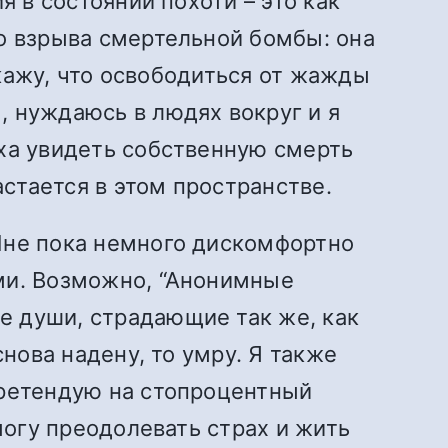
я в состоянии похоти – это как
о взрыва смертельной бомбы: она
скажу, что освободиться от жажды
, нуждаюсь в людях вокруг и я
аха увидеть собственную смерть
астается в этом пространстве.
Мне пока немного дискомфортно
ми. Возможно, “Анонимные
е души, страдающие так же, как
снова надену, то умру. Я также
претендую на стопроцентный
могу преодолевать страх и жить