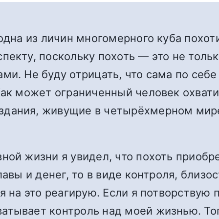
одна из личин многомерного куба похоти
пекту, поскольку похоть — это не толь
ми. Не буду отрицать, что сама по себ
Как может ограниченный человек охватит
дания, живущие в четырёхмерном мире,
ной жизни я увидел, что похоть приобр
лавы и денег, то в виде контроля, близо
я на это реагирую. Если я потворствую 
тывает контроль над моей жизнью. Тог