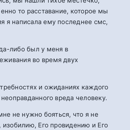
ись, мы нашли тихое местечко,
менно то расставание, которое мы
я я написала ему последнее смс,
да-либо был у меня в
еживания во время двух
отребностях и ожиданиях каждого
 неоправданного вреда человеку.
не не нужно бояться, что я не
, изобилию, Его провидению и Его