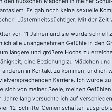
n den hübschen Mädchen in meiner Schulkl
antasiert. Es gab noch keine sexuelle Ko
tischer” Lüsternheitssüchtiger. Mit der Zei
Alter von 11 Jahren und sie wurde schnel
ich alle unangenehmen Gefühle in den Gri
, um längere und größere Hochs zu erreich
 Fähigkeit, eine Beziehung zu Mädchen un
it anderen in Kontakt zu kommen, und ich 
vielversprechenden Karriere. Ich wurde zu 
te sich von meiner Seele, meinen Gefühlen 
ahre lang versuchte ich auf verschiedene
vier 12-Schritte-Gemeinschaften ausprobie