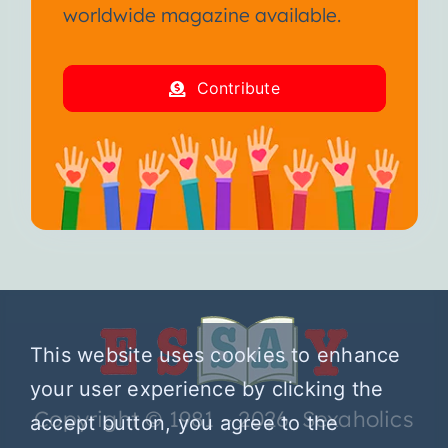
worldwide magazine available.
Contribute
This website uses cookies to enhance
your user experience by clicking the
Copyright © 1981 – 2026 Sexaholics
accept button, you agree to the