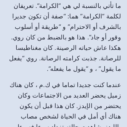
ما تأتي بالنسبة لي هي
“
الكرامة
“.
تعريفان
لكلمة
“
الكرامة
”
هما
: “
صفة أن تكون جديرا
بالشرف أو الاحترام
”
و
“
طريقة أو أسلوب
وقور أو جاد
“.
هذا هو بالضبط من كان روي
.
هكذا عاش حياته الرصينة
.
كان مغناطيسا
للرصانة
.
جذبت كرامته الرصانة
.
روي
“
يفعل
ما يقول
”
، و
“
يقول ما يفعله
“.
عندما كنت جديدا تماما في ك
.
م ، كان هناك
زميل يحضر العديد من الاجتماعات وكان
يحتضر من الإيدز
.
كان هذا قبل أن يكون
هناك أي أمل في الحياة لشخص مصاب
بالإيدز
.
شاهدت حالته تزداد سوءا فسوءا
.