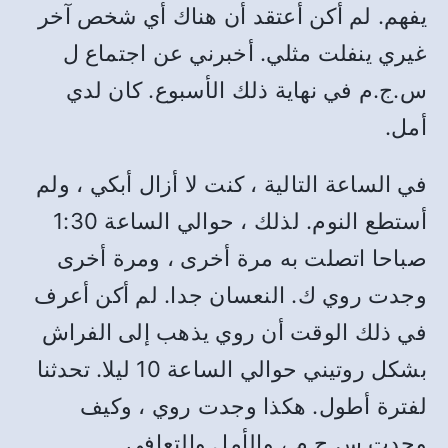
يفهم
.
لم أكن أعتقد أن هناك أي شخص آخر
غيري ينفلت مثلي
.
أخبرني عن اجتماع ل
س
.
ج
.
م في نهاية ذلك الأسبوع
.
كان لدي
أمل
.
في الساعة التالية ، كنت لا أزال أبكي ، ولم
أستطع النوم
.
لذلك ، حوالي الساعة
1:30
صباحا اتصلت به مرة أخرى ، ومرة أخرى
وجدت روي ك
.
النعسان جدا
.
لم أكن أعرف
في ذلك الوقت أن روي يذهب إلى الفراش
بشكل روتيني حوالي الساعة
10
ليلا
.
تحدثنا
لفترة أطول
.
هكذا وجدت روي ، وكيف
وجدت س
.
ج
.
م ، والأمل والتعافي
.