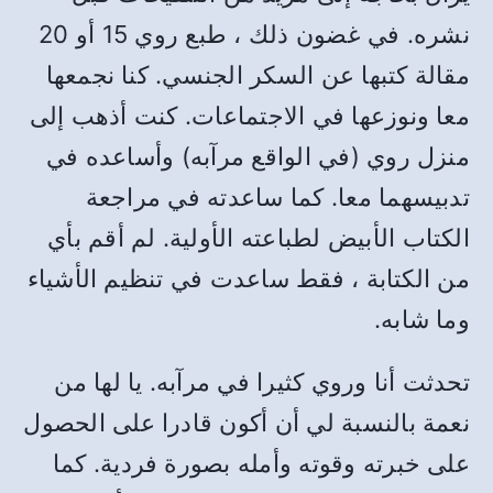
نشره
.
في غضون ذلك ، طبع روي
15
أو
20
مقالة كتبها عن السكر الجنسي
.
كنا نجمعها
معا ونوزعها في الاجتماعات
.
كنت أذهب إلى
منزل روي
(
في الواقع مرآبه
)
وأساعده في
تدبيسهما معا
.
كما ساعدته في مراجعة
الكتاب الأبيض لطباعته الأولية
.
لم أقم بأي
من الكتابة ، فقط ساعدت في تنظيم الأشياء
وما شابه
.
تحدثت أنا وروي كثيرا في مرآبه
.
يا لها من
نعمة بالنسبة لي أن أكون قادرا على الحصول
على خبرته وقوته وأمله بصورة فردية
.
كما