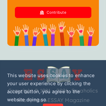
Contribute
This website uses cookies to enhance
your user experience by clicking the
Copyright © 1981 – 2026 Sexaholics
accept button, you agree to the
website doing so.
Anonymous ESSAY Magazine