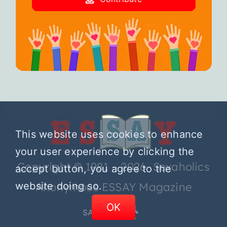
This website uses cookies to enhance
your user experience by clicking the
Copyright © 1981 – 2026 Sexaholics
accept button, you agree to the
website doing so.
Anonymous ESSAY Magazine
OK
SA.ORG