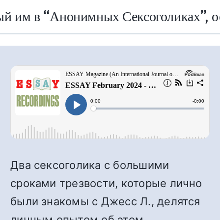
ый им в “Анонимных Сексоголиках”, ос
Два сексоголика с большими
сроками трезвости, которые лично
были знакомы с Джесс Л., делятся
личным опытом об этом