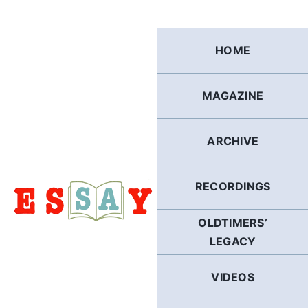
Skip
to
content
HOME
MAGAZINE
ARCHIVE
RECORDINGS
OLDTIMERS’
LEGACY
VIDEOS