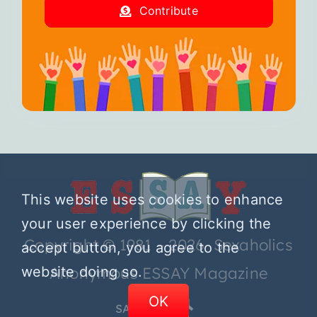
Contribute
This website uses cookies to enhance
your user experience by clicking the
Copyright © 1981 – 2026 Sexaholics
accept button, you agree to the
website doing so.
Anonymous ESSAY Magazine
OK
SA.ORG