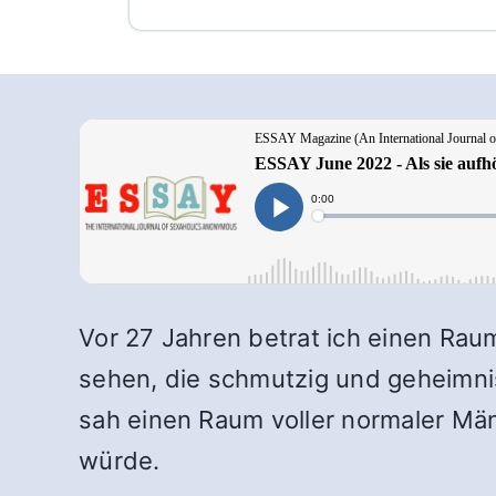
Vor 27 Jahren betrat ich einen Rau
sehen, die schmutzig und geheimni
sah einen Raum voller normaler Män
würde.