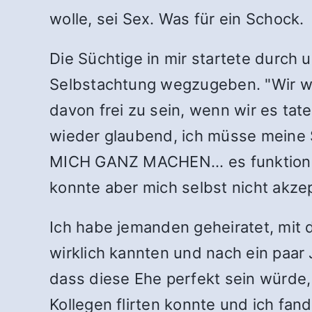
wolle, sei Sex. Was für ein Schock.
Die Süchtige in mir startete durch
Selbstachtung wegzugeben. "Wir wa
davon frei zu sein, wenn wir es tat
wieder glaubend, ich müsse meine 
MICH GANZ MACHEN... es funktionier
konnte aber mich selbst nicht akzep
Ich habe jemanden geheiratet, mit 
wirklich kannten und nach ein paar
dass diese Ehe perfekt sein würde
Kollegen flirten konnte und ich fand