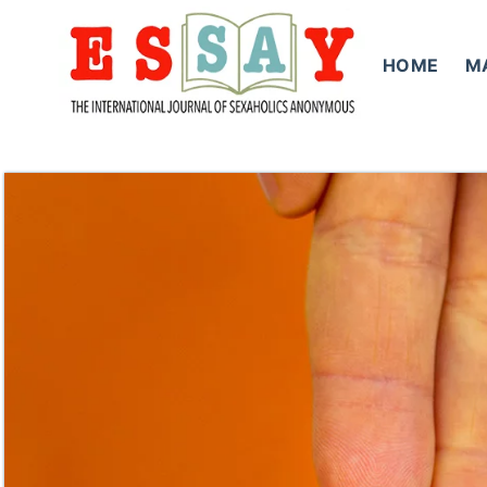
Skip
to
HOME
M
content