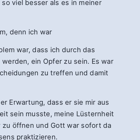
so viel besser als es in meiner
em, denn ich war
oblem war, dass ich durch das
u werden, ein Opfer zu sein. Es war
tscheidungen zu treffen und damit
er Erwartung, dass er sie mir aus
eit sein musste, meine Lüsternheit
r zu öffnen und Gott war sofort da
ens praktizieren.