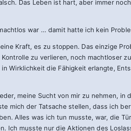
sch. Das Leben ist hart, aber immer noch 
machtlos war ... damit hatte ich kein Probl
 keine Kraft, es zu stoppen. Das einzige Pr
 Kontrolle zu verlieren, noch machtloser z
in Wirklichkeit die Fähigkeit erlangte, En
ieder, meine Sucht von mir zu nehmen, in d
e mich der Tatsache stellen, dass ich ber
en. Alles was ich tun musste, war, die Tü
. Ich musste nur die Aktionen des Loslass