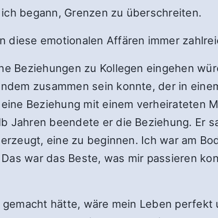
 ich begann, Grenzen zu überschreiten.
n diese emotionalen Affären immer zahlre
ine Beziehungen zu Kollegen eingehen würd
emandem zusammen sein konnte, der in ein
r eine Beziehung mit einem verheirateten 
b Jahren beendete er die Beziehung. Er sag
überzeugt, eine zu beginnen. Ich war am B
 Das war das Beste, was mir passieren ko
te gemacht hätte, wäre mein Leben perfekt