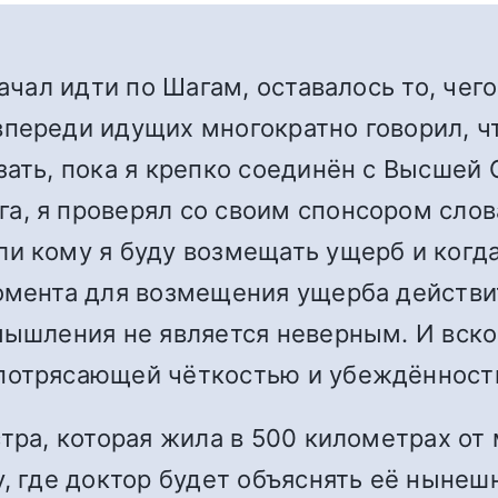
начал идти по Шагам, оставалось то, чег
переди идущих многократно говорил, чт
зать, пока я крепко соединён с Высшей
, я проверял со своим спонсором слов
и кому я буду возмещать ущерб и когда
момента для возмещения ущерба действ
мышления не является неверным. И вскор
 потрясающей чёткостью и убеждённост
тра, которая жила в 500 километрах от 
у, где доктор будет объяснять её нынеш