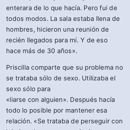
enterara de lo que hacía. Pero fui de
todos modos. La sala estaba llena de
hombres, hicieron una reunión de
recién llegados para mí. Y de eso
hace más de 30 años».
Priscilla comparte que su problema no
se trataba sólo de sexo. Utilizaba el
sexo sólo para
«liarse con alguien». Después hacía
todo lo posible por mantener esa
relación. «Se trataba de perseguir con