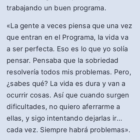
trabajando un buen programa.
«La gente a veces piensa que una vez
que entran en el Programa, la vida va
a ser perfecta. Eso es lo que yo solía
pensar. Pensaba que la sobriedad
resolvería todos mis problemas. Pero,
¿sabes qué? La vida es dura y van a
ocurrir cosas. Así que cuando surgen
dificultades, no quiero aferrarme a
ellas, y sigo intentando dejarlas ir…
cada vez. Siempre habrá problemas».