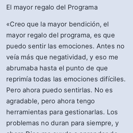
El mayor regalo del Programa
«Creo que la mayor bendición, el
mayor regalo del programa, es que
puedo sentir las emociones. Antes no
veía más que negatividad, y eso me
abrumaba hasta el punto de que
reprimía todas las emociones difíciles.
Pero ahora puedo sentirlas. No es
agradable, pero ahora tengo
herramientas para gestionarlas. Los
problemas no duran para siempre, y