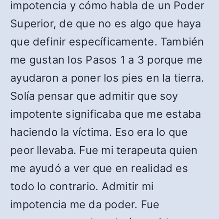
impotencia y cómo habla de un Poder
Superior, de que no es algo que haya
que definir específicamente. También
me gustan los Pasos 1 a 3 porque me
ayudaron a poner los pies en la tierra.
Solía pensar que admitir que soy
impotente significaba que me estaba
haciendo la víctima. Eso era lo que
peor llevaba. Fue mi terapeuta quien
me ayudó a ver que en realidad es
todo lo contrario. Admitir mi
impotencia me da poder. Fue