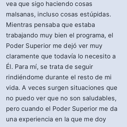
vea que sigo haciendo cosas
malsanas, incluso cosas estúpidas.
Mientras pensaba que estaba
trabajando muy bien el programa, el
Poder Superior me dejó ver muy
claramente que todavía lo necesito a
Él. Para mí, se trata de seguir
rindiéndome durante el resto de mi
vida. A veces surgen situaciones que
no puedo ver que no son saludables,
pero cuando el Poder Superior me da
una experiencia en la que me doy