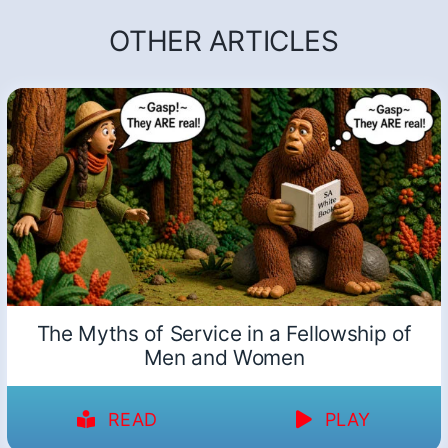
OTHER ARTICLES
The Myths of Service in a Fellowship of
Men and Women
READ
PLAY