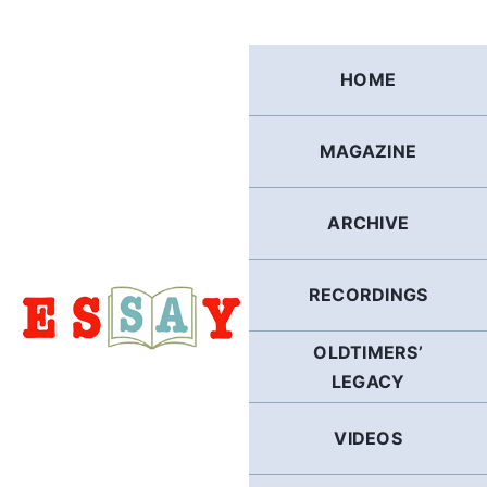
Skip
to
content
HOME
MAGAZINE
ARCHIVE
RECORDINGS
OLDTIMERS’
LEGACY
VIDEOS