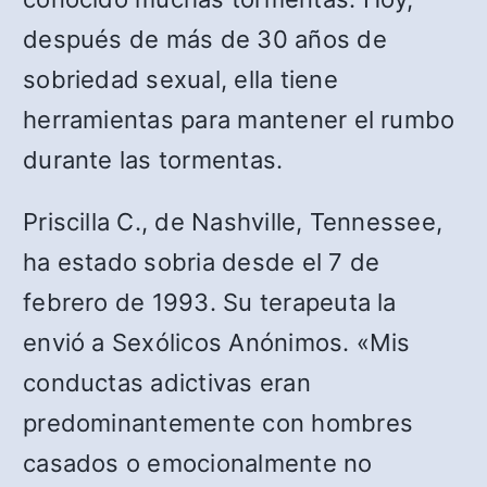
después de más de 30 años de
sobriedad sexual, ella tiene
herramientas para mantener el rumbo
durante las tormentas.
Priscilla C., de Nashville, Tennessee,
ha estado sobria desde el 7 de
febrero de 1993. Su terapeuta la
envió a Sexólicos Anónimos. «Mis
conductas adictivas eran
predominantemente con hombres
casados o emocionalmente no