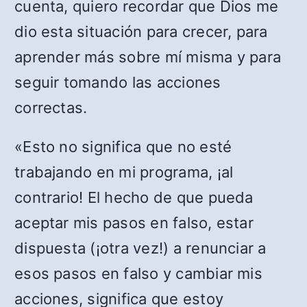
cuenta, quiero recordar que Dios me
dio esta situación para crecer, para
aprender más sobre mí misma y para
seguir tomando las acciones
correctas.
«Esto no significa que no esté
trabajando en mi programa, ¡al
contrario! El hecho de que pueda
aceptar mis pasos en falso, estar
dispuesta (¡otra vez!) a renunciar a
esos pasos en falso y cambiar mis
acciones, significa que estoy