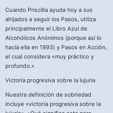
Cuando Priscilla ayuda hoy a sus
ahijados a seguir los Pasos, utiliza
principalmente el Libro Azul de
Alcohólicos Anónimos (porque así lo
hacía ella en 1993) y Pasos en Acción,
el cual considera «muy práctico y
profundo.»
Victoria progresiva sobre la lujuria
Nuestra definición de sobriedad
incluye «victoria progresiva sobre la