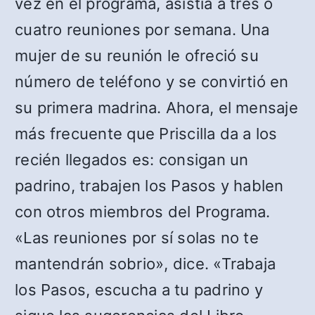
vez en el programa, asistía a tres o
cuatro reuniones por semana. Una
mujer de su reunión le ofreció su
número de teléfono y se convirtió en
su primera madrina. Ahora, el mensaje
más frecuente que Priscilla da a los
recién llegados es: consigan un
padrino, trabajen los Pasos y hablen
con otros miembros del Programa.
«Las reuniones por sí solas no te
mantendrán sobrio», dice. «Trabaja
los Pasos, escucha a tu padrino y