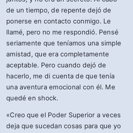
de un tiempo, de repente dejó de
ponerse en contacto conmigo. Le
llamé, pero no me respondió. Pensé
seriamente que teníamos una simple
amistad, que era completamente
aceptable. Pero cuando dejó de
hacerlo, me di cuenta de que tenía
una aventura emocional con él. Me
quedé en shock.
«Creo que el Poder Superior a veces
deja que sucedan cosas para que yo