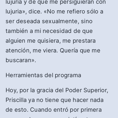
lujuria y de que me persiguieran con
lujuria», dice. «No me refiero sólo a
ser deseada sexualmente, sino
también a mi necesidad de que
alguien me quisiera, me prestara
atención, me viera. Quería que me
buscaran».
Herramientas del programa
Hoy, por la gracia del Poder Superior,
Priscilla ya no tiene que hacer nada
de esto. Cuando entró por primera