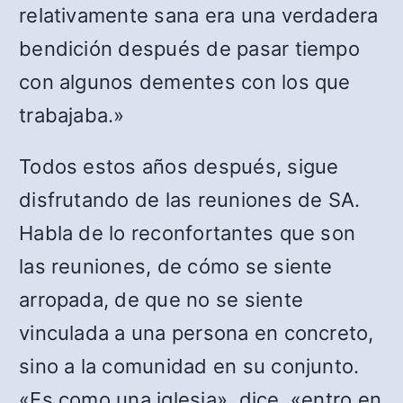
relativamente sana era una verdadera
bendición después de pasar tiempo
con algunos dementes con los que
trabajaba.»
Todos estos años después, sigue
disfrutando de las reuniones de SA.
Habla de lo reconfortantes que son
las reuniones, de cómo se siente
arropada, de que no se siente
vinculada a una persona en concreto,
sino a la comunidad en su conjunto.
«Es como una iglesia», dice, «entro en