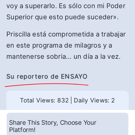
voy a superarlo. Es sólo con mi Poder
Superior que esto puede suceder».
Priscilla está comprometida a trabajar
en este programa de milagros y a
mantenerse sobria… un día a la vez.
Su reportero de ENSAYO
Total Views: 832
|
Daily Views: 2
Share This Story, Choose Your
Platform!