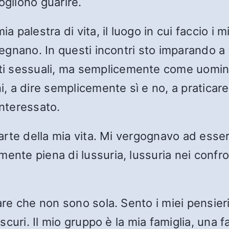
ogliono guarire.
a palestra di vita, il luogo in cui faccio i m
segnano. In questi incontri sto imparando a 
 sessuali, ma semplicemente come uomini e
ni, a dire semplicemente sì e no, a praticar
interessato.
i parte della mia vita. Mi vergognavo ad es
ente piena di lussuria, lussuria nei confron
are che non sono sola. Sento i miei pensieri 
oscuri. Il mio gruppo è la mia famiglia, una f