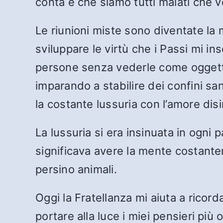
conta è che siamo tutti malati che v
Le riunioni miste sono diventate la mi
sviluppare le virtù che i Passi mi in
persone senza vederle come oggetti
imparando a stabilire dei confini sa
la costante lussuria con l’amore dis
La lussuria si era insinuata in ogn
significava avere la mente costantem
persino animali.
Oggi la Fratellanza mi aiuta a ricord
portare alla luce i miei pensieri più 