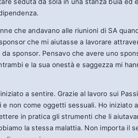
tare seduta da sola in una stanza buia ed
 dipendenza.
nne che andavano alle riunioni di SA quand
nsor che mi aiutasse a lavorare attraver
rmi da sponsor. Pensavo che avere uno spon
er entrambi e la sua onestà e saggezza mi h
niziato a sentire. Grazie al lavoro sui Passi,
 non come oggetti sessuali. Ho iniziato a s
ettere in pratica gli strumenti che li aiuta
biamo la stessa malattia. Non importa il sess