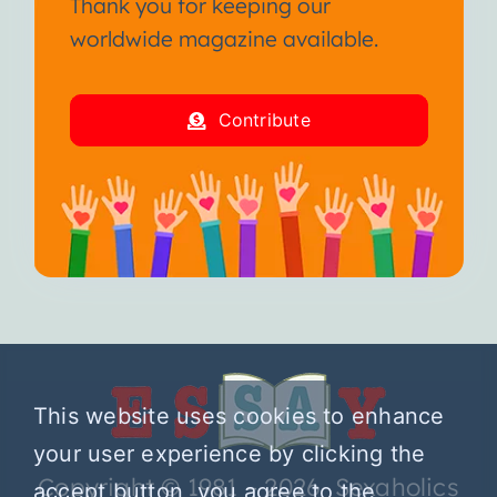
Thank you for keeping our
worldwide magazine available.
Contribute
This website uses cookies to enhance
your user experience by clicking the
Copyright © 1981 – 2026 Sexaholics
accept button, you agree to the