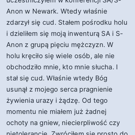
uczestniczyłem w konferencji SA/S-
Anon w Newark. Wtedy właśnie
zdarzył się cud. Stałem pośrodku holu
i dzieliłem się moją inwenturą SA i S-
Anon z grupą pięciu mężczyzn. W
holu kręciło się wiele osób, ale nie
obchodziło mnie, kto mnie słucha. I
stał się cud. Właśnie wtedy Bóg
usunął z mojego serca pragnienie
żywienia urazy i żądzę. Od tego
momentu nie miałem już żadnej
ochoty na gniew, niecierpliwość czy
nietolerancję. Zwróciłem się prosto do