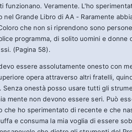
i funzionano. Veramente. L'ho sperimentato
 nel Grande Libro di AA - Raramente abbia
. Coloro che non si riprendono sono perso
lice programma, di solito uomini e donne 
ssi. (Pagina 58).
 devo essere assolutamente onesto con me 
eriore opera attraverso altri fratelli, qui
. Senza onestà posso usare tutti gli strum
 mia mente non devono essere seri. Può es
co che ho sperimentato di recente e che 
fa e consuma la mia voglia di essere sobr
 consapevole che dietro gli strumenti del P