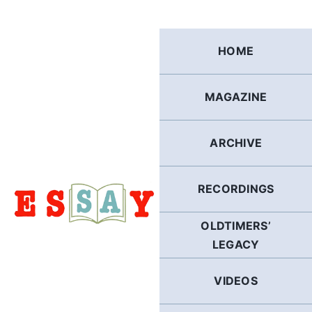
Skip
to
content
HOME
MAGAZINE
ARCHIVE
RECORDINGS
OLDTIMERS’
LEGACY
VIDEOS