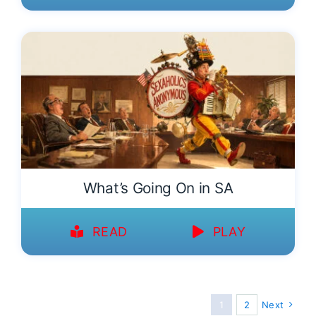
What’s Going On in SA
READ
PLAY
1
2
Next