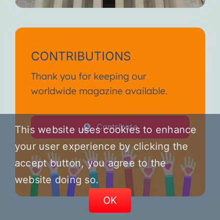
CONTRIBUTIONS
Thank you for keeping our
worldwide magazine available.
Contribute
This website uses cookies to enhance
your user experience by clicking the
accept button, you agree to the
website doing so.
OK