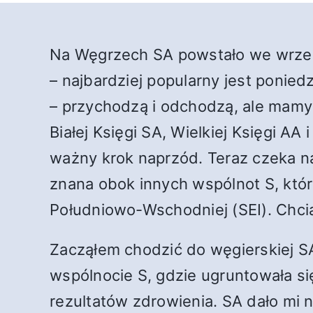
Na Węgrzech SA powstało we wrześn
– najbardziej popularny jest poni
– przychodzą i odchodzą, ale mamy 
Białej Księgi SA, Wielkiej Księgi AA
ważny krok naprzód. Teraz czeka n
znana obok innych wspólnot S, które
Południowo-Wschodniej (SEI). Chci
Zacząłem chodzić do węgierskiej S
wspólnocie S, gdzie ugruntowała si
rezultatów zdrowienia. SA dało mi 