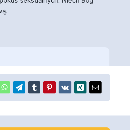
i pokus seksualnych. Niech Bóg
wą.