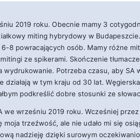
iu 2019 roku. Obecnie mamy 3 cotygodnio
edziałkowy miting hybrydowy w Budapeszcie
6-8 powracających osób. Mamy różne mitin
 i mitingi ze spikerami. Skończenie tłumacze
a wydrukowanie. Potrzeba czasu, aby SA w
 działają w tym kraju od 30 lat. Węgierska
ałbym podkreślić dobre stosunki ze słowa
A we wrześniu 2019 roku. Wcześniej przez 
ę moja trzeźwość, ale nie udało mi się o
nową nadzieję dzięki surowym oczekiwanio