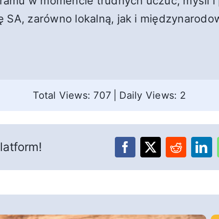
ogramu w momencie trudnych uczuć, myśli 
 SA, zarówno lokalną, jak i międzynarodo
Total Views: 707
|
Daily Views: 2
latform!