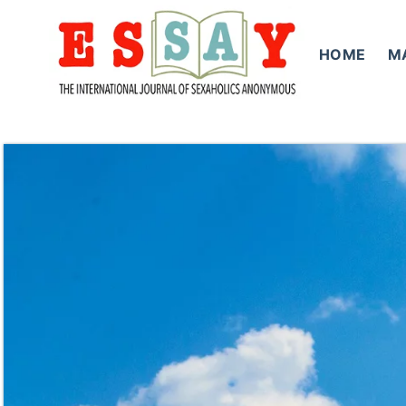
Skip
to
HOME
M
content