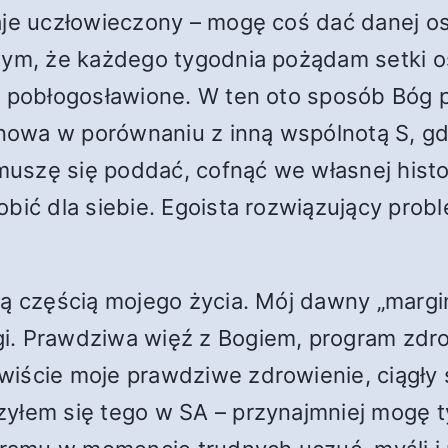
taje uczłowieczony – mogę coś dać danej o
 tym, że każdego tygodnia pożądam setki o
ą pobłogosławione. W ten oto sposób Bóg 
e nowa w porównaniu z inną wspólnotą S, g
szę się poddać, cofnąć we własnej histor
bić dla siebie. Egoista rozwiązujący prob
ną częścią mojego życia. Mój dawny „margin
. Prawdziwa więź z Bogiem, program zdrowie
iście moje prawdziwe zdrowienie, ciągły s
zyłem się tego w SA – przynajmniej mogę