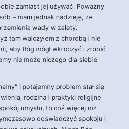
sobie zamiast jej używać. Poważny
sób – mam jednak nadzieję, że
przemienia wady w zalety.
dyż tam walczyłem z chorobą i nie
ii, aby Bóg mógł wkroczyć i zrobić
lemy nie może niczego dla siebie
alny” i potajemny problem stał się
nia, rodzina i praktyki religijne
pokój umysłu, to coś więcej niż
 tymczasowo doświadczyć spokoju i