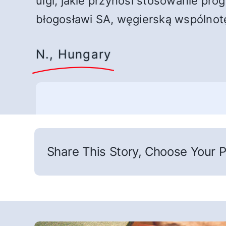
ulgi, jakie przynosi stosowanie pr
błogosławi SA, węgierską wspólnotę
N., Hungary
Share This Story, Choose Your P