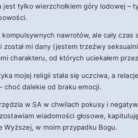
 jest tylko wierzchołkiem góry lodowej – 
obowości.
, kompulsywnych nawrotów, ale cały czas a
i został mi dany (jestem trzeźwy seksualn
mi charakteru, od których uciekałem przez 
a mojej religii stała się uczciwa, a relacj
– choć dalekie od braku emocji.
rzędzia w SA w chwilach pokusy i negatyw
ę, zostawiam wiadomości głosowe, kapitulu
ile Wyższej, w moim przypadku Bogu.