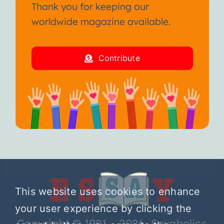
Thank you for keeping our
worldwide magazine available.
Contribute
This website uses cookies to enhance
your user experience by clicking the
Copyright © 1981 – 2026 Sexaholics