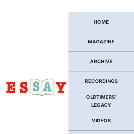
Skip
to
content
HOME
MAGAZINE
ARCHIVE
RECORDINGS
OLDTIMERS’
LEGACY
VIDEOS