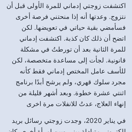
اكتشفت زوجتي إدماني للمرة الأولى قبل أن
نتزوج. وعدتها أنه إذا منحتني فرصة أخرى
فسأمضي بقية حياتي في تعويضها. لكن
اتضح أن ذلك كان كذبة. اكتشفت إدماني
للمرة الثانية بعد أن تورطتُ في مشكلة
قانونية. لجأت إلى مساعدة متخصصة، لكن
للأسف عامل المختص إدماني فقط كأنه
مجرد سلوك قهري، ولم يرشح أبدًا برنامج
اثنتي عشرة خطوة. وبعد أشهر قليلة من
إنهاء العلاج، عدتُ للانفلات مرة اخرى
في يناير 2020، وجدت زوجتي رسائل بريد
إلكتروني متبادلة بيني وبين امرأة أخرى. كان