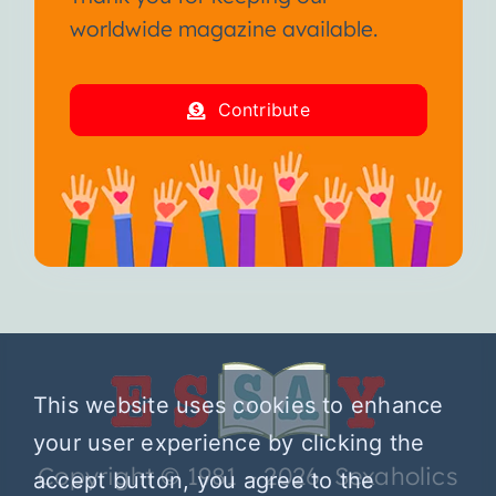
worldwide magazine available.
Contribute
This website uses cookies to enhance
your user experience by clicking the
Copyright © 1981 – 2026 Sexaholics
accept button, you agree to the