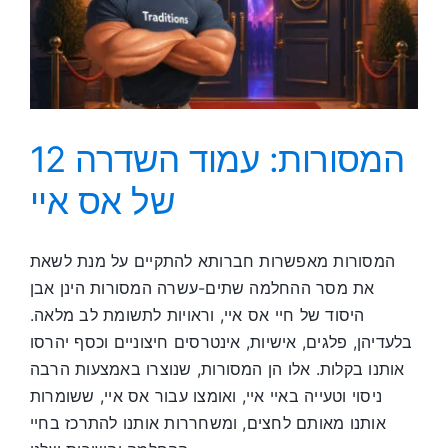
12 המסורות: עמוד השדרה
של אס איי
המסורות מאפשרות חברותא להתקיים על מנת לשאת
את מסר ההחלמה שתים-עשרה המסורות הינן אבן
היסוד של חיי אס איי, וראויות לתשומת לב מלאה.
בלעדיהן, פלגים, אישיות, אינטרסים חיצוניים וכסף יהרסו
אותנו בקלות. אלו הן המסורות, שנוצרו באמצעות הרבה
ניסוי וטעייה באיי איי, ואומצו עבור אס איי, ששומרות
אותנו מאותם לחצים, ומשחררות אותנו להתרכז בחיי