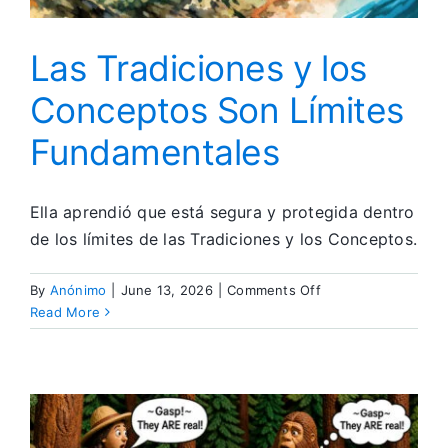
Las Tradiciones y los
Conceptos Son Límites
Fundamentales
Ella aprendió que está segura y protegida dentro
de los límites de las Tradiciones y los Conceptos.
on
By
Anónimo
|
June 13, 2026
|
Comments Off
Las
Read More
Tradiciones
y
los
Conceptos
Son
Límites