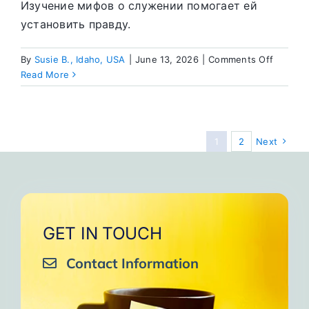
Изучение мифов о служении помогает ей
установить правду.
on
By
Susie B., Idaho, USA
|
June 13, 2026
|
Comments Off
Мифы
Read More
о
служен
в
Сообще
1
2
Next
мужчин
и
женщи
GET IN TOUCH
Contact Information