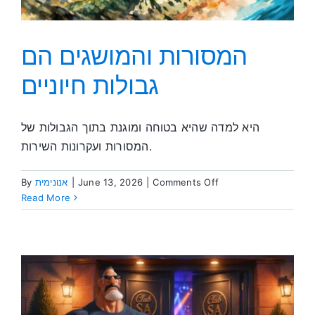
המסורות והמושגים הם
גבולות חיוניים
היא למדה שהיא בטוחה ומוגנת בתוך הגבולות של
המסורות ועקרונות השירות.
on
Comments Off
|
June 13, 2026
|
אנונימית
By
המסורות
Read More
והמושגים
הם
גבולות
חיוניים