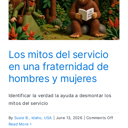
Fundamentales
Los mitos del servicio
en una fraternidad de
hombres y mujeres
Identificar la verdad la ayuda a desmontar los
mitos del servicio
on
By
Susie B., Idaho, USA
|
June 13, 2026
|
Comments Off
Los
Read More