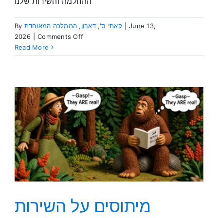
ההחלמה והשירות שלנו
June 13,
|
קאתי ס', דאבון, הממלכה המאוחדת
By
on
2026
|
Comments Off
12
Read More
המסורות:
עמוד
השדרה
של
אס
איי
מיתוסים על השירות