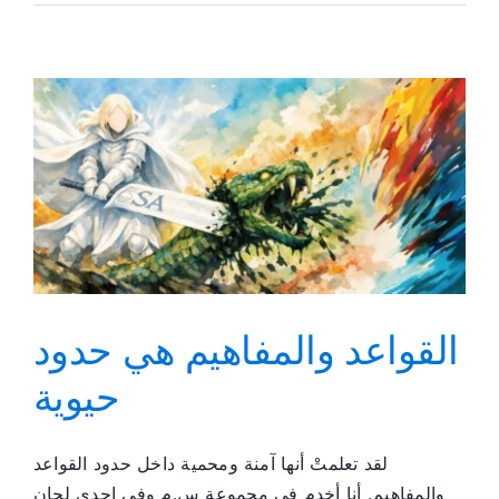
الخدمة
في
زمالة
من
الرجال
والنساء
القواعد والمفاهيم هي حدود
حيوية
لقد تعلمتْ أنها آمنة ومحمية داخل حدود القواعد
والمفاهيم. أنا أخدم في مجموعة س.م وفي إحدى لجان