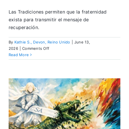
Las Tradiciones permiten que la fraternidad
exista para transmitir el mensaje de
recuperación.
By
Kathie S., Devon, Reino Unido
|
June 13,
on
2026
|
Comments Off
Las
Read More
Doce
Tradiciones:
La
columna
vertebral
de
SA