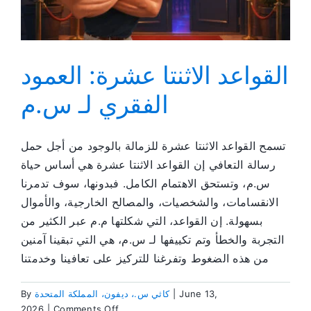
القواعد الاثنتا عشرة: العمود
الفقري لـ س.م
تسمح القواعد الاثنتا عشرة للزمالة بالوجود من أجل حمل
رسالة التعافي إن القواعد الاثنتا عشرة هي أساس حياة
س.م، وتستحق الاهتمام الكامل. فبدونها، سوف تدمرنا
الانقسامات، والشخصيات، والمصالح الخارجية، والأموال
بسهولة. إن القواعد، التي شكلتها م.م عبر الكثير من
التجربة والخطأ وتم تكييفها لـ س.م، هي التي تبقينا آمنين
من هذه الضغوط وتفرغنا للتركيز على تعافينا وخدمتنا
June 13,
|
كاثي س.، ديفون، المملكة المتحدة
By
on
2026
|
Comments Off