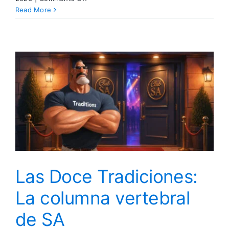
القواعد
Read More
الاثنتا
عشرة:
العمود
الفقري
لـ
س.م
Las Doce Tradiciones:
La columna vertebral
de SA