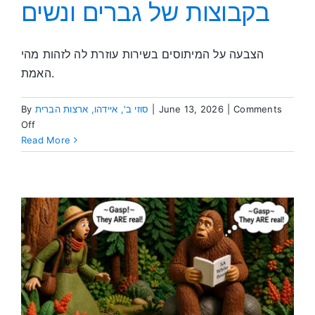
בקבוצות של גברים ונשים
הצבעה על המיתוסים בשירות עוזרת לה לזהות מהי
האמת.
Comments
|
June 13, 2026
|
סוזי ב', איידהו, ארצות הברית
By
on
Off
מיתוסים
Read More
על
השירות
בקבוצות
של
גברים
ונשים