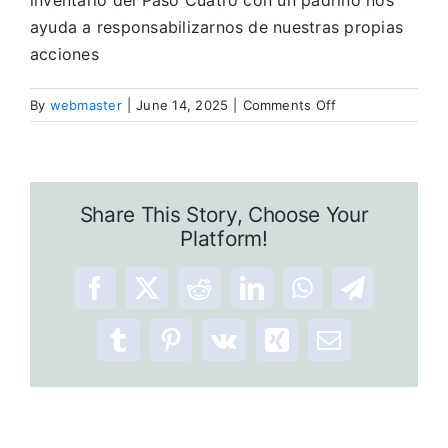
inventario del Paso Cuatro con un padrino nos
ayuda a responsabilizarnos de nuestras propias
acciones
on
By
webmaster
|
June 14, 2025
|
Comments Off
Dejé
de
Ser
una
Share This Story, Choose Your
victíma
Platform!
Facebook
X
Reddit
LinkedIn
WhatsApp
Telegram
Tumblr
Pinterest
Vk
Xing
Email