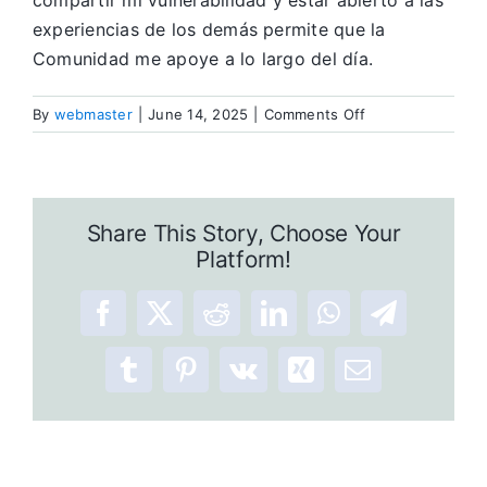
compartir mi vulnerabilidad y estar abierto a las
experiencias de los demás permite que la
Comunidad me apoye a lo largo del día.
on
By
webmaster
|
June 14, 2025
|
Comments Off
Una
herramienta
de
Recuperacion
Share This Story, Choose Your
Platform!
Facebook
X
Reddit
LinkedIn
WhatsApp
Telegram
Tumblr
Pinterest
Vk
Xing
Email