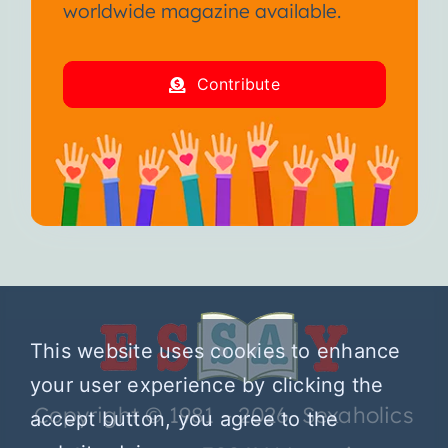
worldwide magazine available.
Contribute
This website uses cookies to enhance
your user experience by clicking the
Copyright © 1981 – 2026 Sexaholics
accept button, you agree to the