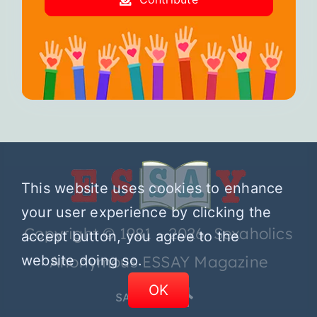
This website uses cookies to enhance
your user experience by clicking the
Copyright © 1981 – 2026 Sexaholics
accept button, you agree to the
website doing so.
Anonymous ESSAY Magazine
OK
SA.ORG