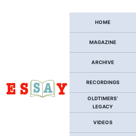
Skip
to
content
HOME
MAGAZINE
ARCHIVE
RECORDINGS
OLDTIMERS’
LEGACY
VIDEOS