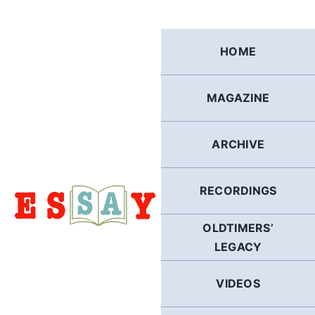
Skip
to
content
HOME
MAGAZINE
ARCHIVE
RECORDINGS
OLDTIMERS’
LEGACY
VIDEOS