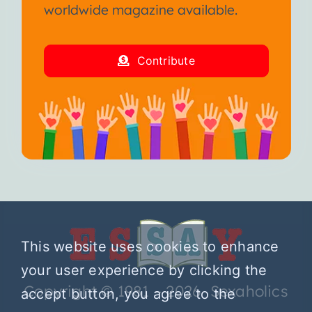
worldwide magazine available.
Contribute
This website uses cookies to enhance
your user experience by clicking the
Copyright © 1981 – 2026 Sexaholics
accept button, you agree to the