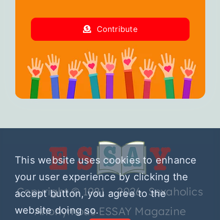
Contribute
This website uses cookies to enhance
your user experience by clicking the
Copyright © 1981 – 2026 Sexaholics
accept button, you agree to the
Anonymous ESSAY Magazine
website doing so.