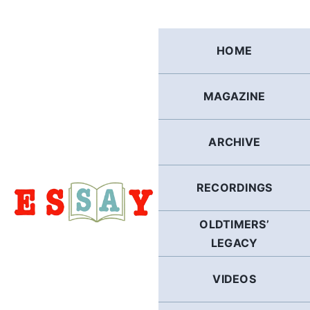
Skip
to
content
HOME
MAGAZINE
ARCHIVE
RECORDINGS
OLDTIMERS’
LEGACY
VIDEOS