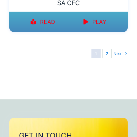
SA CFC
READ
PLAY
1
2
Next
GET IN TOUCH