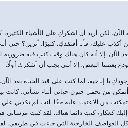
آن، لكن أريد أن أشكركِ على الأشياء الكثيرة. ك
 ولن أكذب عليك، فأنا أفتقدكِ. كثيرًا. أترين؟ حتى أ
 الآن، إلا أنه كان هناك وقت كنتِ فيه ضرورية لبق
ع بعضنا البعض، إلا أنني يجب أن أشكركِ أولًا.
دكِ يا ​​إباحية، لما كنت على قيد الحياة بعد الآ
مكن من تحمل جنون حياتي أثناء نشأتي. كانت بي
نت من الاعتماد عليه حقًا. أنت لم تكذبي علي أبدا.
ليك كعكاز، كنتِ دائما هناك. لقد كنتِ مرساتي 
كل العواصف الخارجية التي جاءت في طريقي. لق