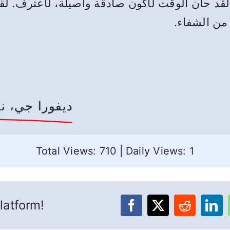
رتباط. . . “الارتباط الحقيقي.” (SA 62) لقد حان الوقت لأكون صادقة وأ
من الشفاء.
ديفورا جي، ني
Total Views: 710
|
Daily Views: 1
latform!