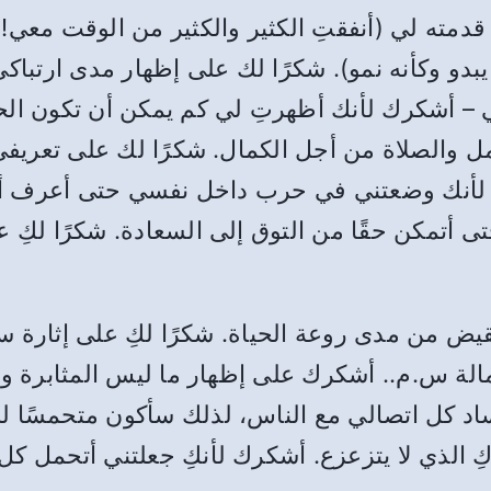
دمته لي (أنفقتِ الكثير والكثير من الوقت معي!).
دو وكأنه نمو). شكرًا لك على إظهار مدى ارتباك
دتي – أشكرك لأنك أظهرتِ لي كم يمكن أن تكون ا
مل والصلاة من أجل الكمال. شكرًا لك على تعريف
 لأنك وضعتني في حرب داخل نفسي حتى أعرف أن 
حتى أتمكن حقًا من التوق إلى السعادة. شكرًا لك
ض من مدى روعة الحياة. شكرًا لكِ على إثارة س
مالة س.م.. أشكرك على إظهار ما ليس المثابرة 
د كل اتصالي مع الناس، لذلك سأكون متحمسًا للبد
ِ الذي لا يتزعزع. أشكرك لأنكِ جعلتني أتحمل ك