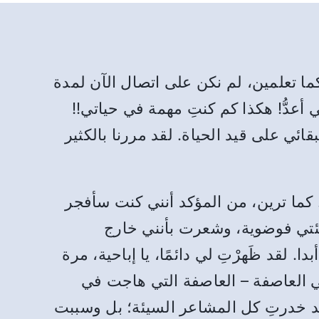
ما تعلمين، لم نكن على اتصال الآن لمدة
نني أعدُّ! هكذا كم كنتِ مهمة في حياتي!!
ائي على قيد الحياة. لقد مررنا بالكثير
ن. كما ترين، من المؤكد أنني كنت سأفجر
ئتي فوضوية، وشعرت بأنني خارج
 لقد ظَهرْتِ لي دائمًا، يا إباحية، مرة
في العاصفة – العاصفة التي هاجت في
د خدرتِ كل المشاعر السيئة؛ بل وسببت