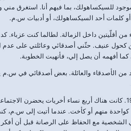
وجود للسيكساهولك، بما فيهم أنا. استغرق مني وقتً
 أو كلمات أحد السيكساهولك، أو أدبيات س.م.
من أقلّيتين داخل الزمالة. لطالما كنت عزباء. ك
 كحول عنيف. حثّني أصدقائي وعائلتي على عدم ال
كما أفهمه أن يصل إلي، فأنهيت الخطوبة.
د من الأصدقاء والعائلة. بعض أصدقائي في س.م يش
بدأت حضور اجتماعات س.م في عام 1992. كانت هناك أربع نساء أخريات ي
كواحدة منهم أو كأخت. عندما أتيت إلى س.م، ك
 الشخصية مع الحفاظ على الرصانة قبل أن أفكر 