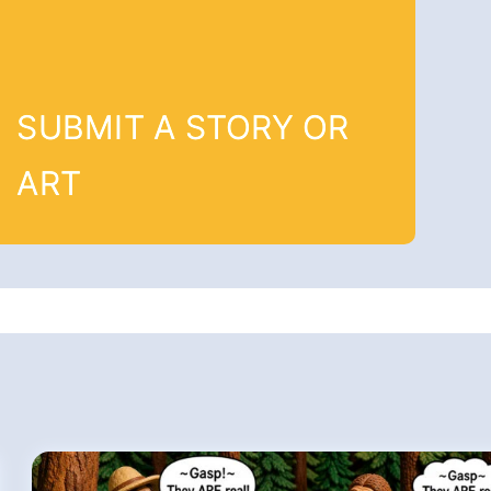
SUBMIT A STORY OR
ART