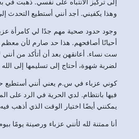
إلى تركيز الانتباه على نفسي. ذهبت في ب
وهذا يكفيني. أجد أنني أستطيع التحدث إ
وجود حدود صحية مهم جدًا لي كامرأة عزبا
أحيانًا أصافحهم. هذا حد صارم لأن معظم 
ست نساء. أعانقهن بعد أن أتأكد من أنني 
لضربة شهوة، أحتاج إلى تسليمها إلى ا
كوني عزباء في س.م يعني أنني أستطيع حضو
فيها بانتظام. لدي الحرية في الرد على الم
يمكنني أيضًا اختيار الوقت الذي أذهب فيه 
أنا ممتنة لله لأنني عزباء ورصينة يومًا بيوم