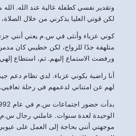
وتقدير نفسي كطفلة غالية عند الله. الله م
لكن قوتي العليا يذكرني من خلال الصلاة،
كوني عزباء وأنثى في س.م يعني أنني جزء 
متلهفة جدًا للزواج، لكن خطيبي كان مدمن
ورفضت الاستماع إليهم. ثم، استطاع إلهي 
أنا راضية بكوني عزباء. لدي نظام دعم جي
لهم عن امتناني لدعمهم في رحلة تعافيي.
الوحيدة لعدة سنوات. عاملني رجال س.م 
موجهتي أنني بحاجة إلى العمل على عيوبي