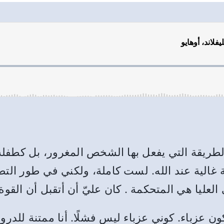
ريقة التي يفعل بها الشخص المغرور، بل كطفلة غا
الية عند الله. لست كاملة، ولكني في طور التطور
لعليا هي المتحكمة . كان عليّ أن أتقبل أن القوة
كون عزباء. كوني عزباء ليس فشلًا. أنا ممتنة للد