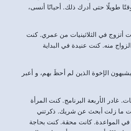
ا طويلًا حتى أدرك ذلك. أحيانًا أنسى،
دت أتزوج في الثلاثينيات من عمري. كنت
زواج منه. كنت عنيدة في البداية
بهون الإخوة الذين لم أحظَ بهم، و أعبر
حضرن الاجتماعات. غادر الأربعة البرنامج. كنت المرأة
نت ما زلت أبحث عن شريك. ذكرتني
في المواعدة. كانت محقة. كنت بحاجة