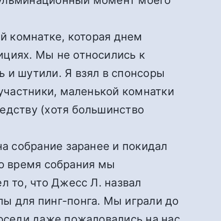
 кульминационный момент моего
ой комнатке, которая днем
ициях. Мы не относились к
 и шутили. Я взял в спонсоры
 участники, маленькой комнатки
седству (хотя большинство
на собрание заранее и покидал
 Во время собрания мы
л то, что Джесс Л. назвал
ы для пинг-понга. Мы играли до
Соседи даже пожаловались на нас,