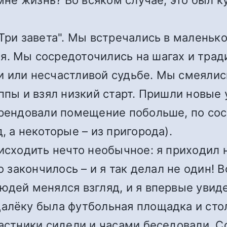
с мне жизнь? Во всяком случае, это был
«Три завета". Мы встречались в маленьк
я. Мы сосредоточились на шагах и трад
 или несчастливой судьбе. Мы смеялись
уппы и взял низкий старт. Пришли новые
арендовали помещение побольше, по со
, а некоторые – из пригорода).
оисходить нечто необычное: я приходил 
но закончилось – и я так делал не один!
юдей менялся взгляд, и я впервые увиде
алёку была футбольная площадка и стол
частники сидели и часами беседовали. 