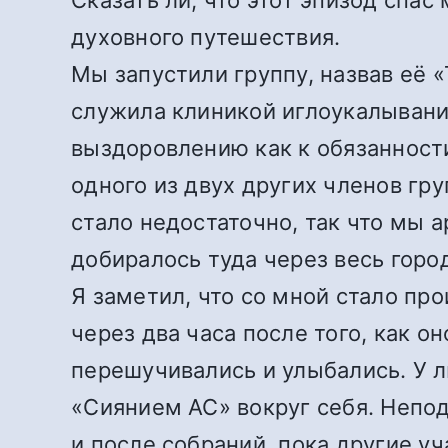
Сказать ли, что этот эпизод спа
духовного путешествия.
Мы запустили группу, назвав её 
служила клиникой иглоукалывани
выздоровлению как к обязанности
одного из двух других членов гр
стало недостаточно, так что мы 
добиралось туда через весь город
Я заметил, что со мной стало пр
через два часа после того, как о
перешучивались и улыбались. У л
«Сиянием АС» вокруг себя. Непод
и после собраний, пока другие у