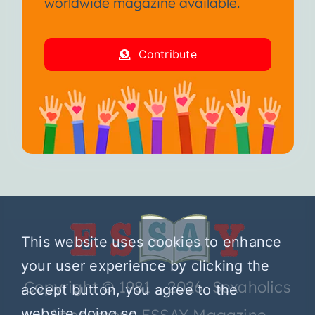
worldwide magazine available.
Contribute
This website uses cookies to enhance
your user experience by clicking the
Copyright © 1981 – 2026 Sexaholics
accept button, you agree to the
website doing so.