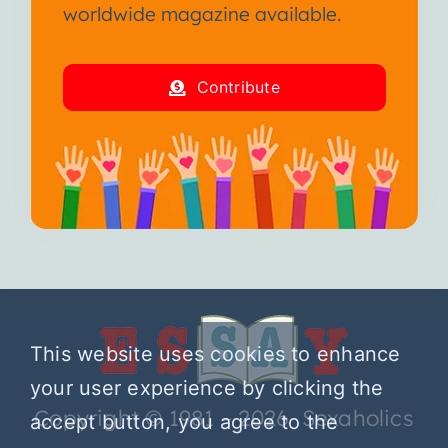
worldwide magazine available.
Contribute
This website uses cookies to enhance
your user experience by clicking the
Copyright © 1981 – 2026 Sexaholics
accept button, you agree to the