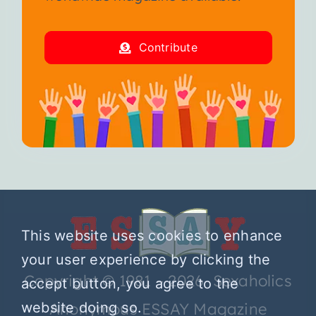
Contribute
This website uses cookies to enhance
your user experience by clicking the
Copyright © 1981 – 2026 Sexaholics
accept button, you agree to the
website doing so.
Anonymous ESSAY Magazine