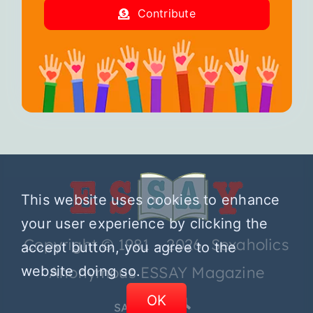
Contribute
This website uses cookies to enhance
your user experience by clicking the
Copyright © 1981 – 2026 Sexaholics
accept button, you agree to the
website doing so.
Anonymous ESSAY Magazine
OK
SA.ORG