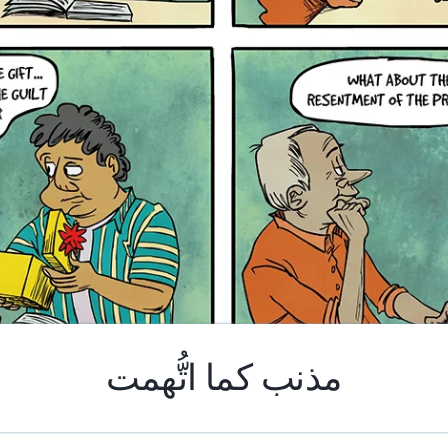
مذنب كما اتُّهمت