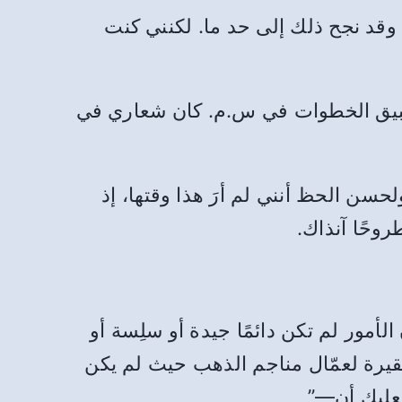
قد نجح ذلك إلى حد ما. لكنني كنت
تطبيق الخطوات في س.م. كان شعاري في
حسن الحظ أنني لم أرَ هذا وقتها، إذ
روحًا آنذاك.
أمور لم تكن دائمًا جيدة أو سلِسة أو
قيرة لعمّال مناجم الذهب حيث لم يكن
 فعليك أن—”