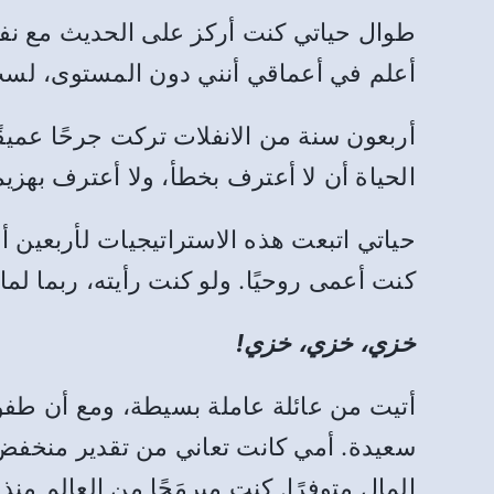
طوال حياتي كنت أركز على الحديث مع نفس
أعلم في أعماقي أنني دون المستوى، لست 
أربعون سنة من الانفلات تركت جرحًا عمي
الحياة أن لا أعترف بخطأ، ولا أعترف بهزي
حياتي اتبعت هذه الاستراتيجيات لأربعين أ
كنت أعمى روحيًا. ولو كنت رأيته، ربما لما 
خزي، خزي، خزي!
أتيت من عائلة عاملة بسيطة، ومع أن طفولت
سعيدة. أمي كانت تعاني من تقدير منخفض ل
المال متوفرًا. كنت مبرمَجًا من العالم منذ