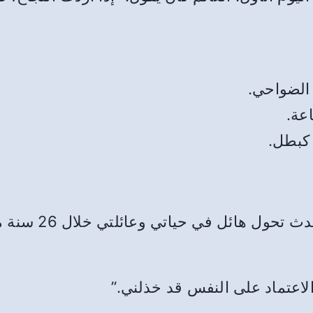
الضواحي.
عة.
 كبطل.
لم تأتِ بعد نهاية
الاعتماد على النفس قد خذلني.”