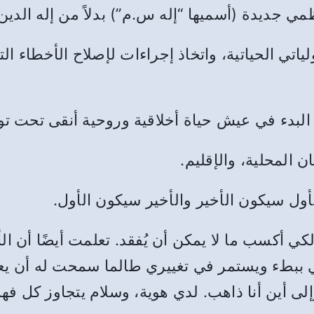
ي جديدة (أسميها “إله س.م”) بدلاً من إله الدين
لياتي الحياتية، واتخاذ إجراءات لإصلاح الأخطاء 
البدء في عيش حياة أخلاقية وروحية أنقى تحت توج
 المحلية، والإقليم.
ل سيكون الأخير والأخير سيكون الأول.
لكي أكسب ما لا يمكن أن يُفقد. تعلمت أيضًا أن ا
رني ببطء ويستمر في تغييري طالما سمحت له أن ي
لى أين أنا ذاهب. لدي هوية، وسلام يتجاوز كل فهم