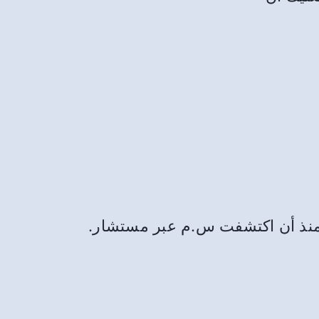
 الحياة بالنسبة لي. لقد حدث تحول هائل في حياتي وعائلتي خلال 26 سنة منذ أن اكتشفت س.م عبر مستشار.