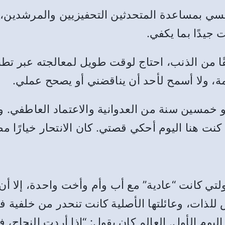
ي بمساعدة المتحدثين التحفيزيين والمرشدين، و
جيدًا بما يكفي.
قًا من الذنب، احتاج لوقت طويل لمعالجته عبر 
مة، ولا أسمح لأحد أن يناقضني أو يصحح عملي.
و خمسين سنة من العدوانية والاعتماد العاطفي. ول
كنت هنا اليوم أحكي قصتي. كان الانتحار خيارًا مط
ي كانت “عادية” مع أب وأم وأخت واحدة، إلا أن ال
لذات، وعائلتها الأصلية كانت تنحدر من خلفية ف
 اليوم الأول. العالم كان يقول: “إذا أردت النجاح،