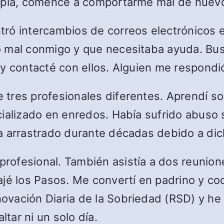
rapia, comencé a comportarme mal de nuev
ró intercambios de correos electrónicos e
o mal conmigo y que necesitaba ayuda. Bu
 y contacté con ellos. Alguien me respondi
tres profesionales diferentes. Aprendí so
ializado en enredos. Había sufrido abuso s
a arrastrado durante décadas debido a di
rofesional. También asistía a dos reunio
jé los Pasos. Me convertí en padrino y coor
vación Diaria de la Sobriedad (RSD) y he
ltar ni un solo día.