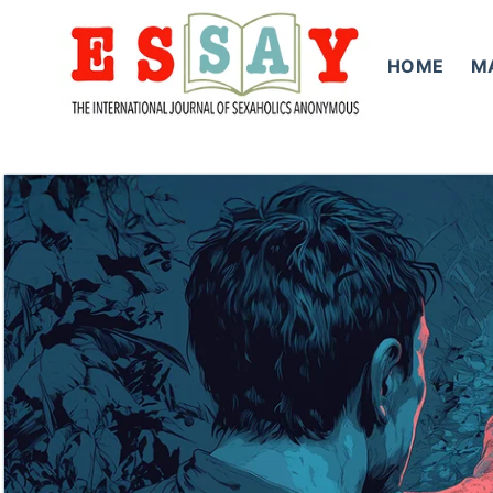
Skip
to
HOME
M
content