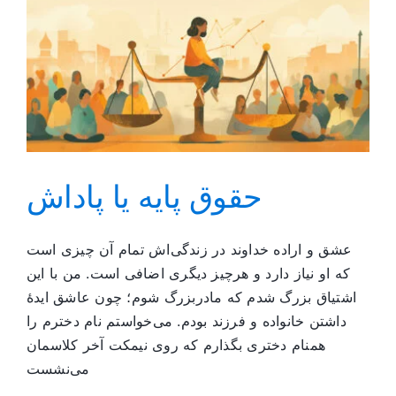
حقوق پایه یا پاداش
عشق و اراده خداوند در زندگی‌اش تمام آن چیزی است
که او نیاز دارد و هرچیز دیگری اضافی است. من با این
اشتیاق بزرگ شدم که مادربزرگ شوم؛ چون عاشق ایدۀ
داشتن خانواده و فرزند بودم. می‌خواستم نام دخترم را
همنام دختری بگذارم که روی نیمکت آخر کلا‌سمان
می‌نشست