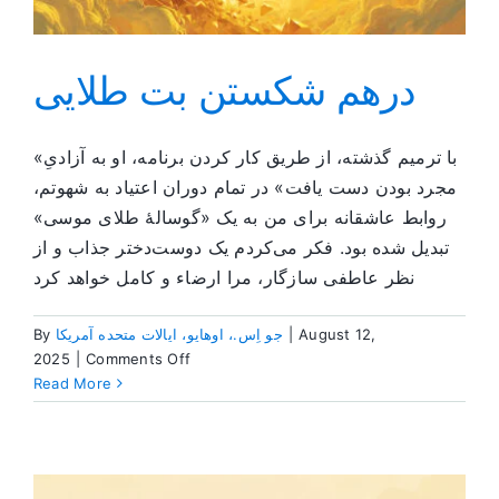
درهم شکستن بت طلایی
«با ترمیم گذشته، از طریق کار کردن برنامه، او به آزادیِ
مجرد بودن دست یافت» در تمام دوران اعتیاد به شهوتم،
روابط عاشقانه برای من به یک «گوسالۀ طلای موسی»
تبدیل شده بود. فکر می‌کردم یک دوست‌دختر جذاب و از
نظر عاطفی سازگار، مرا ارضاء و کامل خواهد کرد
August 12,
|
جو اِس.، اوهایو، ایالات متحده آمریکا
By
on
2025
|
Comments Off
درهم
Read More
شکستن
بت
طلایی