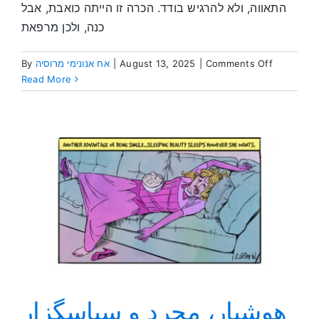
התאווה, ולא להרגיש בודד. הכרה זו הייתה כואבת, אבל
כנה, ולכן מרפאת
on
Comments Off
|
August 13, 2025
|
אח אנונימי מרוסיה
By
חופשי
Read More
שמח,
ורווק;
האם
כך
זה
הולך?
هوشیار، مجرد و سپاسگزار