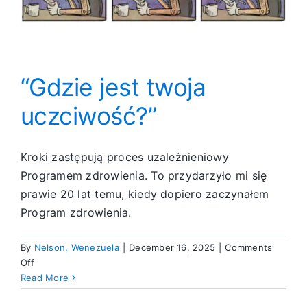
“Gdzie jest twoja
uczciwość?”
Kroki zastępują proces uzależnieniowy
Programem zdrowienia. To przydarzyło mi się
prawie 20 lat temu, kiedy dopiero zaczynałem
Program zdrowienia.
By
Nelson, Wenezuela
|
December 16, 2025
|
Comments
on
Off
“Gdzie
Read More
jest