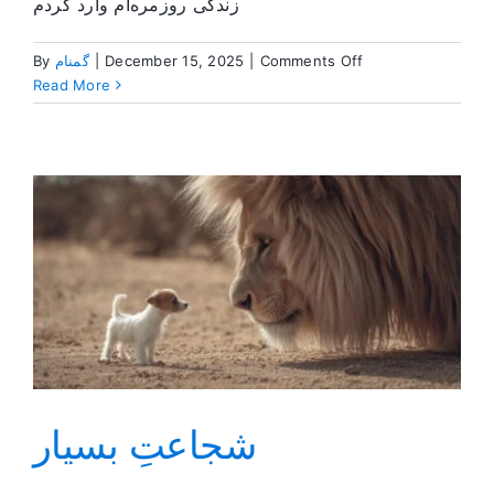
زندگی روزمره‌ام وارد کردم
on
By
گمنام
|
December 15, 2025
|
Comments Off
پنهان
Read More
نکردنِ
هیچ‌
چیز
شجاعتِ بسیار