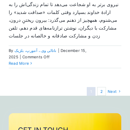
نیروی برتر به او شجاعت می‌دهد تا تمام زندگی‌اش را به
ارادۀ خداوند بسپارد وقتی کلمات «صداقت شدید» را
می‌شنوم، همهچیز از ذهنم می‌گذرد: بیرون ریختنِ درون،
مشارکت با دیگران، نوشتن ترازنامه‌های قدم دهم، تلفن
زدن و مشارکت صادقانه و خالصانه در جلسات
By
ناتالی وی.، آنتورپ، بلژیک
|
December 15,
on
2025
|
Comments Off
شجاعتِ
Read More
بسیار
1
2
Next