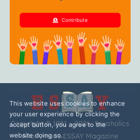
Contribute
This website uses cookies to enhance
your user experience by clicking the
Copyright © 1981 – 2026 Sexaholics
accept button, you agree to the
website doing so.
Anonymous ESSAY Magazine