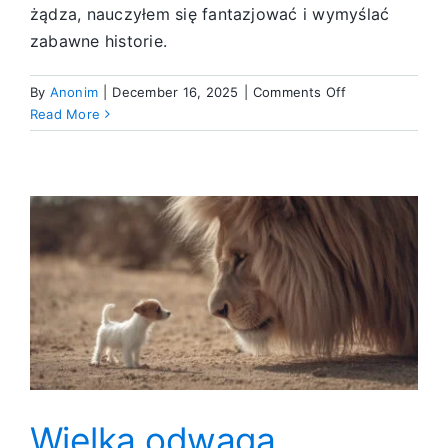
żądza, nauczyłem się fantazjować i wymyślać
zabawne historie.
on
By
Anonim
|
December 16, 2025
|
Comments Off
Żadnych
Read More
sekretów
Wielka odwaga