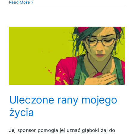
Nie
Read More
mogę
pomija
serca
Uleczone rany mojego
życia
Jej sponsor pomogła jej uznać głęboki żal do