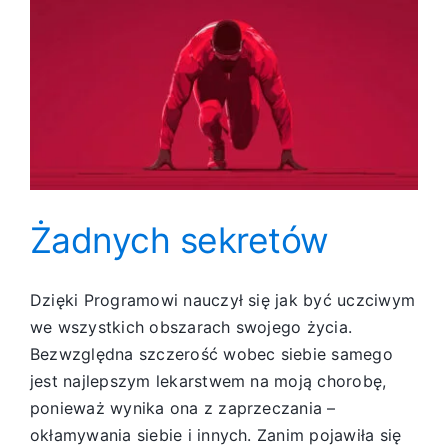
Żadnych sekretów
Dzięki Programowi nauczył się jak być uczciwym
we wszystkich obszarach swojego życia.
Bezwzględna szczerość wobec siebie samego
jest najlepszym lekarstwem na moją chorobę,
ponieważ wynika ona z zaprzeczania –
okłamywania siebie i innych. Zanim pojawiła się