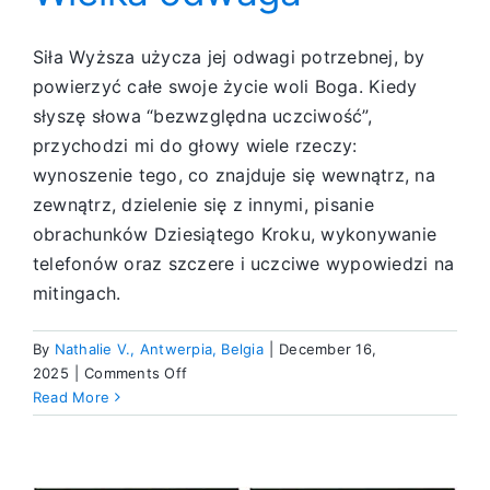
Siła Wyższa użycza jej odwagi potrzebnej, by
powierzyć całe swoje życie woli Boga. Kiedy
słyszę słowa “bezwzględna uczciwość”,
przychodzi mi do głowy wiele rzeczy:
wynoszenie tego, co znajduje się wewnątrz, na
zewnątrz, dzielenie się z innymi, pisanie
obrachunków Dziesiątego Kroku, wykonywanie
telefonów oraz szczere i uczciwe wypowiedzi na
mitingach.
By
Nathalie V., Antwerpia, Belgia
|
December 16,
on
2025
|
Comments Off
Wielka
Read More
odwaga