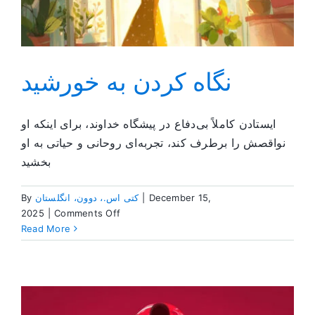
نگاه کردن به خورشید
ایستادن کاملاً بی‌دفاع در پیشگاه خداوند، برای اینکه او
نواقصش را برطرف کند، تجربه‌ای روحانی و حیاتی به او
بخشید
By
کتی اس.، دوون، انگلستان
|
December 15,
on
2025
|
Comments Off
نگاه
Read More
کردن
به
خورشید