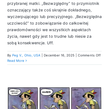
przybranej matki. „Bezwzględny” to przymiotnik
oznaczający także coś skrajnie dokładnego,
wyczerpującego lub precyzyjnego. „Bezwzględna
uczciwość” to zobowiązanie do całkowitej
prawdomówności we wszystkich aspektach
życia, nawet gdy jest to trudne lub niesie za
sobą konsekwencje. Uff.
on
By
Peg V., Ohio, USA
|
December 16, 2025
|
Comments Off
Ulec
Read More
rany
moje
życia