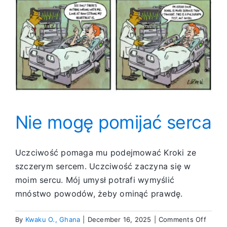
Nie mogę pomijać serca
Uczciwość pomaga mu podejmować Kroki ze
szczerym sercem. Uczciwość zaczyna się w
moim sercu. Mój umysł potrafi wymyślić
mnóstwo powodów, żeby ominąć prawdę.
on
By
Kwaku O., Ghana
|
December 16, 2025
|
Comments Off