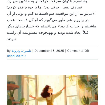
پشتسرم ناگهان سرعت گرفت و به ماشین من زد.
تصادف بسیار جزئی بود؛ اما با خودم فکر کردم:
«می‌توانم از این موقعیت سوءاستفاده کنم و پولی از آن
در بیاورم. همینطور می‌گویم که او کل قسمت عقب
ماشینم را خراب کرده.» می‌دانستم که خسارت‌های دیگر
قبلاً ایجاد شده بودند و بههیچوجه مسئولیت آن راننده
نبودند.
on
By
نلسون، ونزوئلا
|
December 15, 2025
|
Comments Off
صداقتت
Read More
کجاست؟