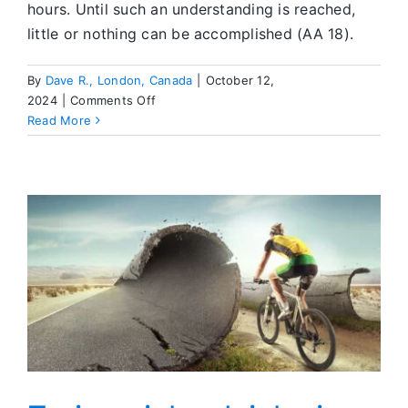
hours. Until such an understanding is reached,
little or nothing can be accomplished (AA 18).
By
Dave R., London, Canada
|
October 12,
on
2024
|
Comments Off
Be
Read More
the
Change