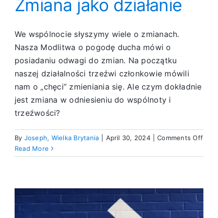
Zmiana jako działanie
We wspólnocie słyszymy wiele o zmianach.
Nasza Modlitwa o pogodę ducha mówi o
posiadaniu odwagi do zmian. Na początku
naszej działalności trzeźwi członkowie mówili
nam o „chęci” zmieniania się. Ale czym dokładnie
jest zmiana w odniesieniu do wspólnoty i
trzeźwości?
on
By
Joseph, Wielka Brytania
|
April 30, 2024
|
Comments Off
Zmia
Read More
jako
dział