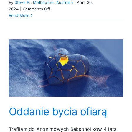
By
Steve P., Melbourne, Australia
|
April 30,
on
2024
|
Comments Off
Chęć
Read More
zmiany
Oddanie bycia ofiarą
Trafiłam do Anonimowych Seksoholików 4 lata