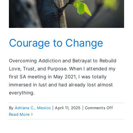
Courage to Change
Overcoming Addiction and Betrayal to Rebuild
Love, Trust, and Purpose. When I attended my
first SA meeting in May 2021, I was totally
immersed in lust and had already lost almost
everything.
on
By
Adriana C., Mexico
|
April 11, 2025
|
Comments Off
Courage
Read More
to
Change