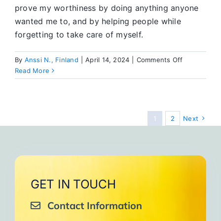
prove my worthiness by doing anything anyone
wanted me to, and by helping people while
forgetting to take care of myself.
on
By
Anssi N., Finland
|
April 14, 2024
|
Comments Off
The
Read More
Courage
to
Change
1
2
Next
GET IN TOUCH
Contact Information