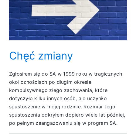
Chęć zmiany
Zgłosiłem się do SA w 1999 roku w tragicznych
okolicznościach po długim okresie
kompulsywnego złego zachowania, które
dotyczyło kilku innych osób, ale uczyniło
spustoszenie w mojej rodzinie. Rozmiar tego
spustoszenia odkryłem dopiero wiele lat później,
po pełnym zaangażowaniu się w program SA.