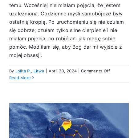
temu. Wcześniej nie miałam pojęcia, że jestem
uzależniona. Codzienne myśli samobójcze były
ostatnią kroplą. Po uruchomieniu się nie czułam
się dobrze; czułam tylko silne cierpienie i nie
miałam pojęcia, co robić ani jak mogę sobie
pomóc. Modliłam się, aby Bóg dał mi wyjście z
mojej obsesji.
on
By
Jolita P., Litwa
|
April 30, 2024
|
Comments Off
Oddanie
Read More
bycia
ofiarą