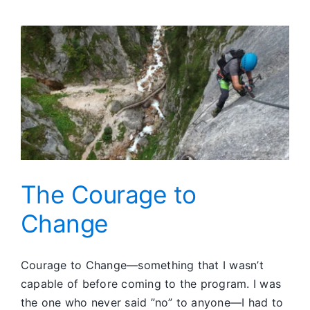
in
Los
Ange
The Courage to
Change
Courage to Change—something that I wasn’t
capable of before coming to the program. I was
the one who never said ”no” to anyone—I had to