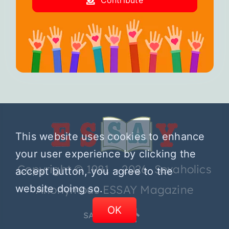
Contribute
This website uses cookies to enhance
your user experience by clicking the
Copyright © 1981 – 2026 Sexaholics
accept button, you agree to the
website doing so.
Anonymous ESSAY Magazine
OK
SA.ORG