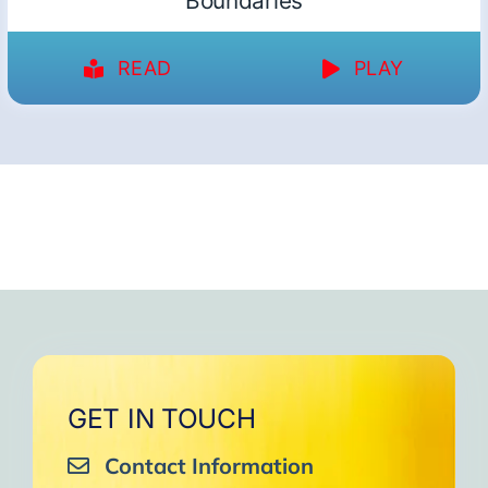
Boundaries
READ
PLAY
GET IN TOUCH
Contact Information