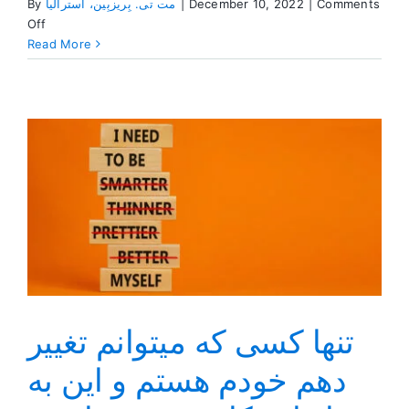
Comments
|
December 10, 2022
|
مت تی. بِریزبِین، استرالیا
By
on
Off
شادی
Read More
و
معاشرت
در
همایش‌های
اس
ای
ه
تنها کسی که میتوانم تغییر
دهم خودم هستم و این به