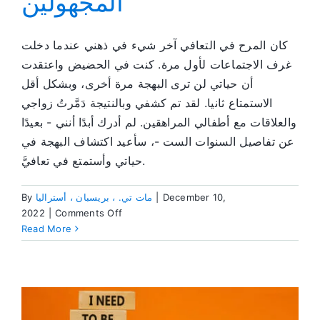
المجهولين
كان المرح في التعافي آخر شيء في ذهني عندما دخلت
غرف الاجتماعات لأول مرة. كنت في الحضيض واعتقدت
أن حياتي لن ترى البهجة مرة أخرى، وبشكل أقل
الاستمتاع ثانيا. لقد تم كشفي وبالنتيجة دَمَّرتُ زواجي
والعلاقات مع أطفالي المراهقين. لم أدرك أبدًا أنني - بعيدًا
عن تفاصيل السنوات الست -، سأعيد اكتشاف البهجة في
حياتي وأستمتع في تعافيَّ.
December 10,
|
مات تي. ، بريسبان ، أستراليا
By
on
2022
|
Comments Off
المرح
Read More
والرفقة
في
مؤتمرات
زمالة
سكيري