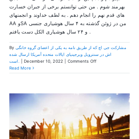
بهرمند شوم . من حتی توانستم برخی از جبران خسارت
های قدم نهم را انجام دهم . به لطف خداوند و انجمنهای
AA وSA من در ژوئن گذشته به ۴ سال هوشیاری جنسی
و ۲۴ سال هوشیاری الکل دست یافتم .
مشارکت جی اچ که از طریق نامه‌ به یکی از اعضای گروه خانگی
By
اش در سنترویل ویرجینیای ایالات متحده آمریکا ارسال شده
on
Comments Off
|
December 10, 2022
|
است.
سپاسگزاری
Read More
ها
و
اندیشه
هایی
درمورد
زندان