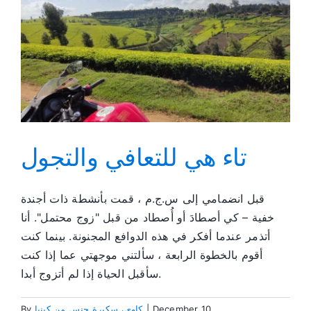
أيضًا
تاء هي للتعافي والتجول
قبل انضمامي إلى س.ج.م ، قمت بأنشطة ذات أجندة
خفية – كي أصطادَ أو أُصطاد من قبل "زوج محتمل". أنا
أتذمر عندما أفكر في هذه الدوافع المجنونة. بينما كنت
أقوم بالخطوة الرابعة ، سألتني موجهتي عما إذا كنت
سأقبل الحياة إذا لم أتزوج أبدا.
December 10,
|
كاوي، سكيرة جنس من كينيا
By