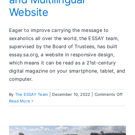
Website
Eager to improve carrying the message to
sexaholics all over the world, the ESSAY team,
supervised by the Board of Trustees, has built
essay.sa.org, a website in responsive design,
which means it can be read as a 21st-century
digital magazine on your smartphone, tablet, and
computer.
on
By
The ESSAY Team
|
December 10, 2022
|
Comments Off
ESSA
Read More
Proud
Prese
Its
Innova
and