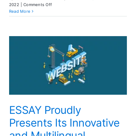
on
2022
|
Comments Off
When
Read More
in
Rome
…
Stay
Sober
ESSAY Proudly
Presents Its Innovative
and Multilingual