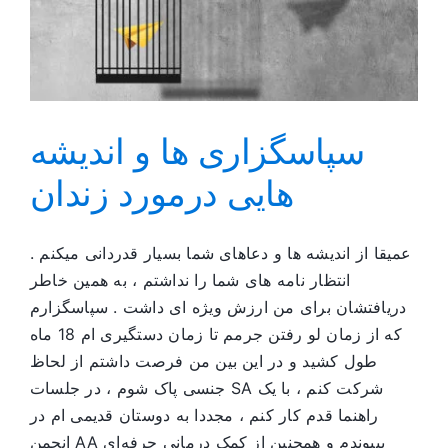
و
این
به
اندازه
کافی
سخت
است
سپاسگزاری ها و اندیشه
هایی درمورد زندان
عمیقا از اندیشه ها و دعاهای شما بسیار قدردانی میکنم .
انتظار نامه های شما را نداشتم ، به همین خاطر
دریافتشان برای من ارزش ویژه ای داشت . سپاسگزارم
که از زمان لو رفتن جرمم تا زمان دستگیری ام 18 ماه
طول کشید و در این بین من فرصت داشتم از لحاظ
جنسی پاک شوم ، در جلسات SA شرکت کنم ، با یک
راهنما قدم کار کنم ، مجددا به دوستان قدیمی ام در
انجمن AA بپیوندم و همچنین از کمک درمانی حرفه‌ای