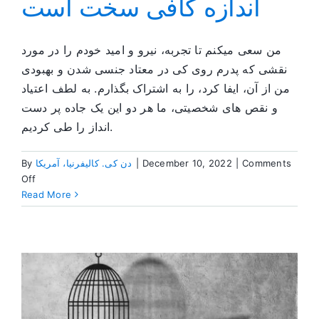
اندازه کافی سخت است
من سعی میکنم تا تجربه، نیرو و امید خودم را در مورد
نقشی که پدرم روی کی در معتاد جنسی شدن و بهبودی
من از آن، ایفا کرد، را به اشتراک بگذارم. به لطف اعتیاد
و نقص های شخصیتی، ما هر دو این یک جاده پر دست
انداز را طی کردیم.
Comments
|
December 10, 2022
|
دن کی. کالیفرنیا، آمریکا
By
on
Off
تنها
Read More
کسی
که
میتوانم
تغییر
دهم
خودم
هستم