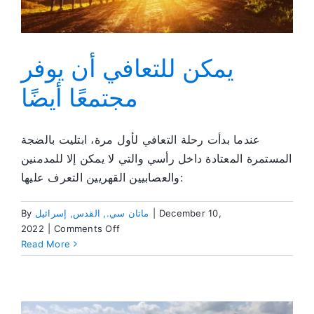
يمكن للتعافي أن يوفر
مجتمعًا أيضًا
عندما بدأت رحلة التعافي لأول مرة، ابتليت بالضجة
المستمرة المعتادة داخل رأسي والتي لا يمكن إلا للمدمنين
والعصابيين القهريين التعرف عليها:
December 10,
|
ماتان سي., القدس, إسرائيل
By
on
2022
|
Comments Off
يمكن
Read More
للتعافي
أن
يوفر
مجتمعًا