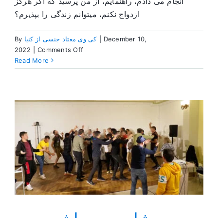
انجام می دادم، راهنمایم، از من پرسید که اگر هرگز
ازدواج نکنم، میتوانم زندگی را بپذیرم؟
December 10,
|
کی وی معتاد جنسی از کنیا
By
on
2022
|
Comments Off
از
Read More
ب
بهبودی
تا
م
موتور
سواری