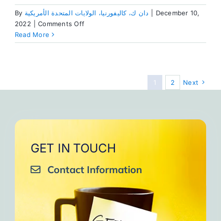
December 10,
|
دان ك، كاليفورنيا، الولايات المتحدة الأمريكية
By
on
2022
|
Comments Off
أنا
Read More
الشخص
الوحيد
الذي
يمكنني
1
2
Next
تغييره
،
وهذا
صعب
بما
فيه
GET IN TOUCH
الكفاية
Contact Information