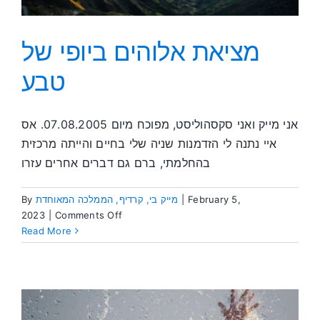
מציאת אלוהים ביופי של
טבע
אני מייק ואני סקסהוליסט, מפוכח מיום 07.08.2005. אס
איי נתנה לי הזדמנות שניה שלי בחיים והייתה מרכזית
בהחלמתי, ברם גם דברים אחרים עזרו
By
מייק בי, קרדיף, הממלכה המאוחדת
|
February 5,
on
2023
|
Comments Off
מציאת
Read More
אלוהים
ביופי
של
טבע