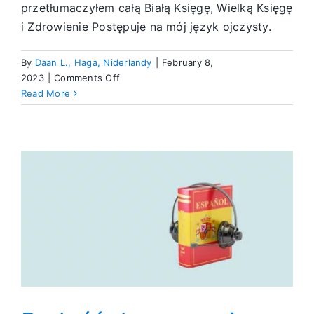
przetłumaczyłem całą Białą Księgę, Wielką Księgę
i Zdrowienie Postępuje na mój język ojczysty.
By
Daan L., Haga, Niderlandy
|
February 8,
on
2023
|
Comments Off
Poświęcanie
Read More
czasu
dla
mojej
rodziny
też
jest
służbą