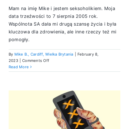
Mam na imię Mike i jestem seksoholikiem. Moja
data trzeźwości to 7 sierpnia 2005 rok.
Wspólnota SA dała mi drugą szansę życia i była
kluczowa dla zdrowienia, ale inne rzeczy też mi
pomogły.
By
Mike B., Cardiff, Wielka Brytania
|
February 8,
on
2023
|
Comments Off
Odnalezienie
Read More
Boga
w
pięknie
natury