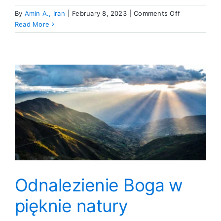
on
By
Amin A., Iran
|
February 8, 2023
|
Comments Off
Narzędzie
Read More
nadawania
znaczenia
naszej
bolesnej
przeszłości
Odnalezienie Boga w
pięknie natury