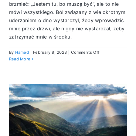
brzmieć: „Jestem tu, bo muszę być”, ale to nie
mówi wszystkiego. Ból związany z wielokrotnym
uderzaniem o dno wystarczył, żeby wprowadzić
mnie przez drzwi, ale nigdy nie wystarczał, żeby
zatrzymać mnie w środku.
on
By
Hamed
|
February 8, 2023
|
Comments Off
Bóg
Read More
kieruje
wzlotami
i
upadkami
mojego
życia