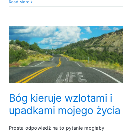
Oddanie
Read More
porno
Bóg kieruje wzlotami i
upadkami mojego życia
Prosta odpowiedź na to pytanie mogłaby