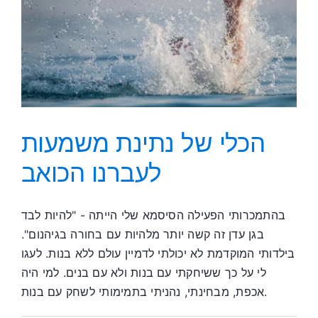
הכלי של נתינת משמעות
לעברנו הכואב
בהתמכרותי הפעילה הסיסמא שלי הייתה - "להיות לבד
בגן עדן זה קשה יותר מלהיות עם בחורה בגיהנום".
בילדותי המוקדמת לא יכולתי לדמיין עולם ללא בנות. לעגו
לי על כך ששיחקתי עם בנות ולא עם בנים. למי היה
אכפת, מבחינתי, נהניתי בתמימותי לשחק עם בנות.