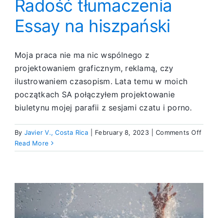
Radość tłumaczenia
Essay na hiszpański
Moja praca nie ma nic wspólnego z
projektowaniem graficznym, reklamą, czy
ilustrowaniem czasopism. Lata temu w moich
początkach SA połączyłem projektowanie
biuletynu mojej parafii z sesjami czatu i porno.
on
By
Javier V., Costa Rica
|
February 8, 2023
|
Comments Off
Rado
Read More
tłuma
Essa
na
hiszp