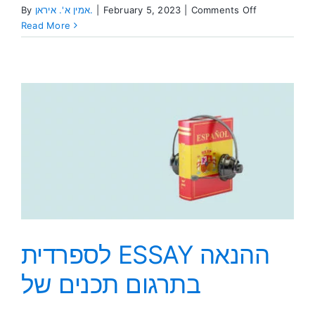
on
By
אמין א'. איראן.
|
February 5, 2023
|
Comments Off
הכלי
Read More
של
נתינת
משמעות
לעברנו
הכואב
לספרדית ESSAY ההנאה
בתרגום תכנים של