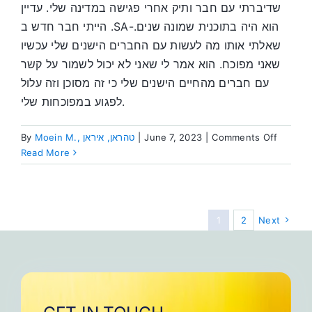
שדיברתי עם חבר ותיק אחרי פגישה במדינה שלי. עדיין
הייתי חבר חדש ב .SA-הוא היה בתוכנית שמונה שנים.
שאלתי אותו מה לעשות עם החברים הישנים שלי עכשיו
שאני מפוכח. הוא אמר לי שאני לא יכול לשמור על קשר
עם חברים מהחיים הישנים שלי כי זה מסוכן וזה עלול
לפגוע במפוכחות שלי.
on
By
Moein M., טהראן, איראן
|
June 7, 2023
|
Comments Off
ליהנות
Read More
בטיולים
עם
חברים
להחלמה
1
2
Next