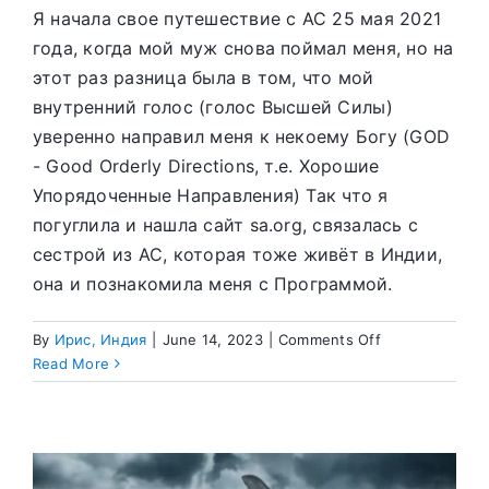
Я начала свое путешествие с АС 25 мая 2021
года, когда мой муж снова поймал меня, но на
этот раз разница была в том, что мой
внутренний голос (голос Высшей Силы)
уверенно направил меня к некоему Богу (GOD
- Good Orderly Directions, т.е. Хорошие
Упорядоченные Направления) Так что я
погуглила и нашла сайт sa.org, связалась с
сестрой из АС, которая тоже живёт в Индии,
она и познакомила меня с Программой.
on
By
Ирис, Индия
|
June 14, 2023
|
Comments Off
Выздоровлени
Read More
и
путешествие
по
Индии