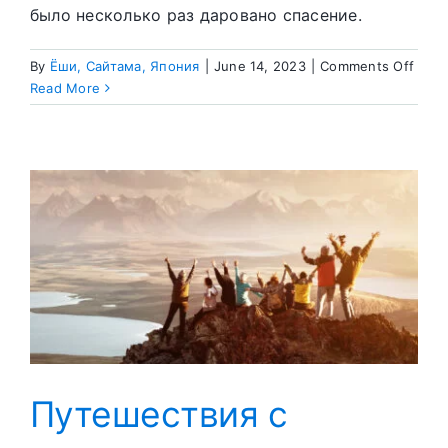
было несколько раз даровано спасение.
on
By
Ёши, Сайтама, Япония
|
June 14, 2023
|
Comments Off
Моя
Read More
жизн
–
узки
путь
к
спас
от
смер
Путешествия с