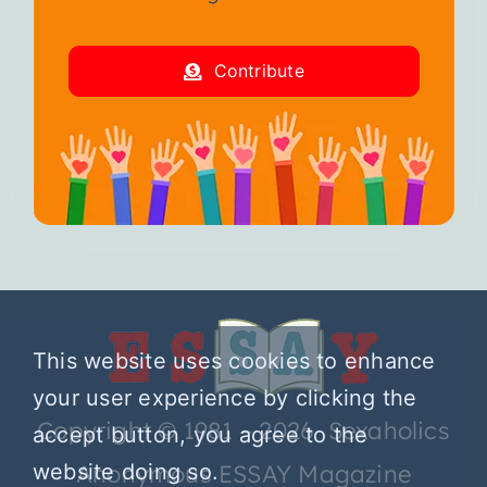
Contribute
This website uses cookies to enhance
your user experience by clicking the
Copyright © 1981 – 2026 Sexaholics
accept button, you agree to the
website doing so.
Anonymous ESSAY Magazine