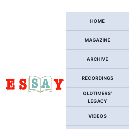
Skip
to
content
HOME
MAGAZINE
ARCHIVE
RECORDINGS
OLDTIMERS’
LEGACY
VIDEOS