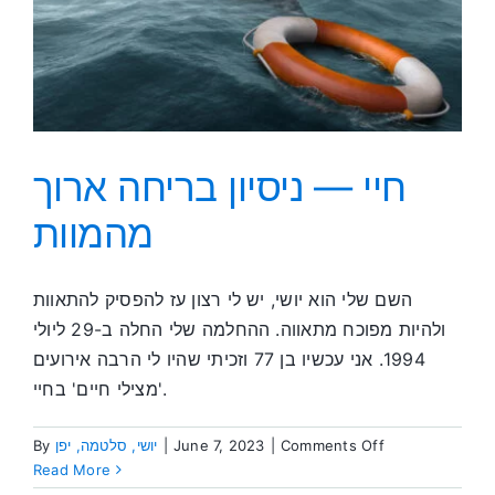
חיי — ניסיון בריחה ארוך
מהמוות
השם שלי הוא יושי, יש לי רצון עז להפסיק להתאוות
ולהיות מפוכח מתאווה. ההחלמה שלי החלה ב-29 ליולי
1994. אני עכשיו בן 77 וזכיתי שהיו לי הרבה אירועים
'מצילי חיים' בחיי.
on
By
יושי, סלטמה, יפן
|
June 7, 2023
|
Comments Off
חיי
Read More
—