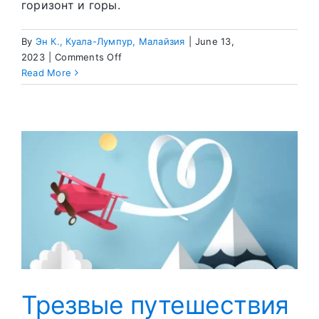
горизонт и горы.
By
Эн К., Куала-Лумпур, Малайзия
|
June 13,
on
2023
|
Comments Off
Как
Read More
Бог
даровал
мне
новые
воспоминания
Трезвые путешествия