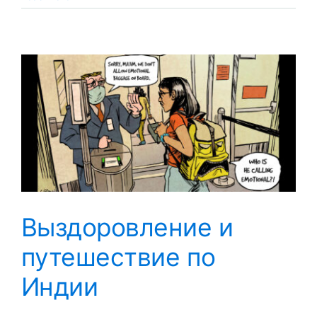
я
пойму?
Выздоровление и
путешествие по
Индии