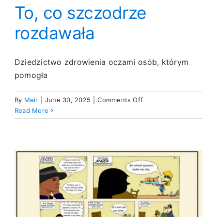
To, co szczodrze
rozdawała
Dziedzictwo zdrowienia oczami osób, którym
pomogła
on
By
Meir
|
June 30, 2025
|
Comments Off
To,
Read More
co
szczodrze
rozdawała