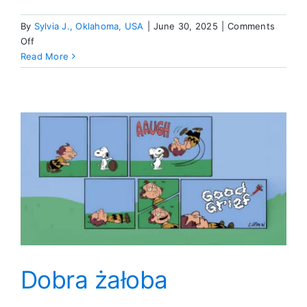
By
Sylvia J., Oklahoma, USA
|
June 30, 2025
|
Comments
on
Off
Słowami
Read More
Sylvii
Dobra żałoba