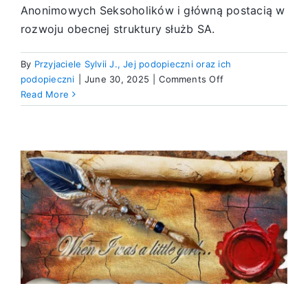
Anonimowych Seksoholików i główną postacią w
rozwoju obecnej struktury służb SA.
By
Przyjaciele Sylvii J., Jej podopieczni oraz ich
on
podopieczni
|
June 30, 2025
|
Comments Off
Filar
Read More
historii
SA