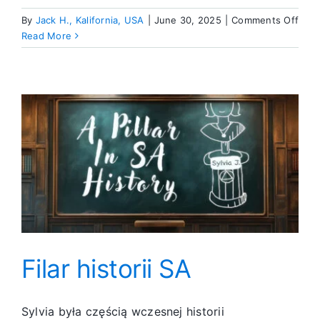
on
By
Jack H., Kalifornia, USA
|
June 30, 2025
|
Comments Off
Dobr
Read More
żało
Filar historii SA
Sylvia była częścią wczesnej historii