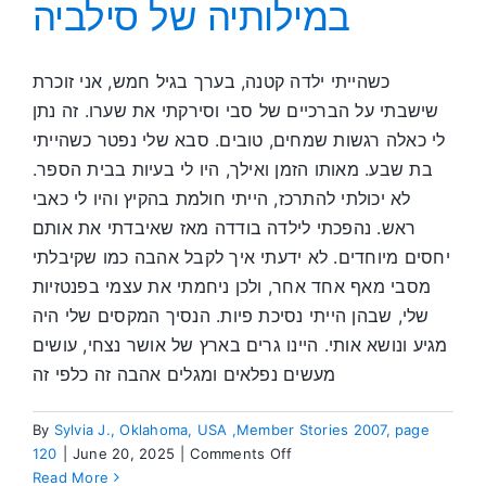
במילותיה של סילביה
כשהייתי ילדה קטנה, בערך בגיל חמש, אני זוכרת
שישבתי על הברכיים של סבי וסירקתי את שערו. זה נתן
לי כאלה רגשות שמחים, טובים. סבא שלי נפטר כשהייתי
בת שבע. מאותו הזמן ואילך, היו לי בעיות בבית הספר.
לא יכולתי להתרכז, הייתי חולמת בהקיץ והיו לי כאבי
ראש. נהפכתי לילדה בודדה מאז שאיבדתי את אותם
יחסים מיוחדים. לא ידעתי איך לקבל אהבה כמו שקיבלתי
מסבי מאף אחד אחר, ולכן ניחמתי את עצמי בפנטזיות
שלי, שבהן הייתי נסיכת פיות. הנסיך המקסים שלי היה
מגיע ונושא אותי. היינו גרים בארץ של אושר נצחי, עושים
מעשים נפלאים ומגלים אהבה זה כלפי זה
By
Sylvia J., Oklahoma, USA ,Member Stories 2007, page
on
120
|
June 20, 2025
|
Comments Off
במילותיה
Read More