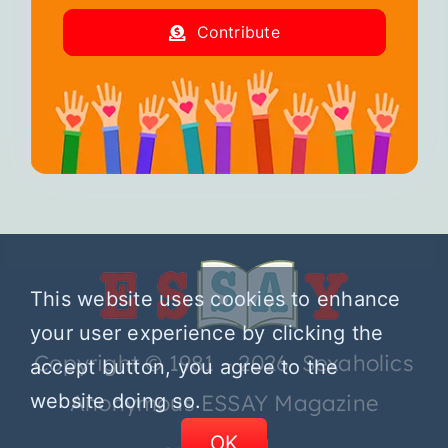
Contribute
This website uses cookies to enhance
your user experience by clicking the
Copyright © 1981 – 2026 Sexaholics
accept button, you agree to the
website doing so.
Anonymous ESSAY Magazine
OK