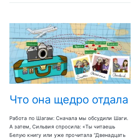
של
סילביה
Что она щедро отдала
Работа по Шагам: Сначала мы обсудили Шаги.
А затем, Сильвия спросила: «Ты читаешь
Белую книгу или уже прочитала “Двенадцать