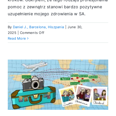
pomoc z zewnątrz stanowi bardzo pozytywne
uzupełnienie mojego zdrowienia w SA.
By
Daniel J., Barcelona, Hiszpania
|
June 30,
on
2025
|
Comments Off
Akceptacja
Read More
–
odpowiedź
na
wszystkie
moje
problemy