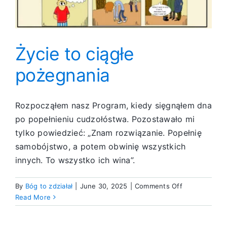
Życie to ciągłe
pożegnania
Rozpocząłem nasz Program, kiedy sięgnąłem dna
po popełnieniu cudzołóstwa. Pozostawało mi
tylko powiedzieć: „Znam rozwiązanie. Popełnię
samobójstwo, a potem obwinię wszystkich
innych. To wszystko ich wina”.
on
By
Bóg to zdziałał
|
June 30, 2025
|
Comments Off
Życie
Read More
to
ciągłe