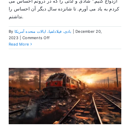
ازدواج کنیم." شادی و لذتی را که در درونم احساس می
کردم به یاد می آورم. تا شانزده سال دیگر آن احساس را
نداشتم.
By
بادی، فیلادلفیا، ایالات متحده آمریکا
|
December 20,
on
2023
|
Comments Off
کمک
Read More
گرفتن
از
بیرون
از
برنامه