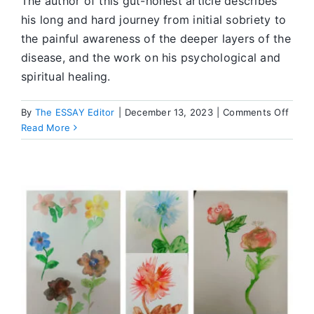
The author of this gut-honest article describes
his long and hard journey from initial sobriety to
the painful awareness of the deeper layers of the
disease, and the work on his psychological and
spiritual healing.
on
By
The ESSAY Editor
|
December 13, 2023
|
Comments Off
Discu
Read More
Topic