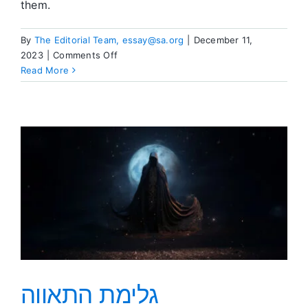
them.
By
The Editorial Team, essay@sa.org
|
December 11,
on
2023
|
Comments Off
Editor’s
Read More
Corner
גלימת התאווה