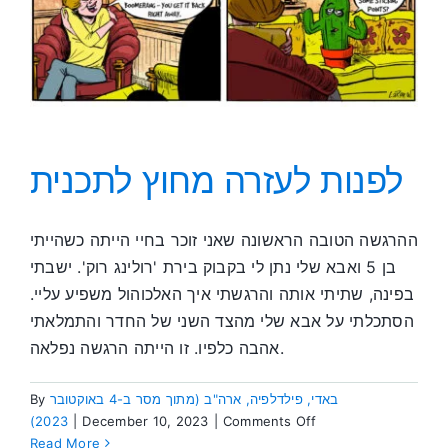
לפנות לעזרה מחוץ לתכנית
ההרגשה הטובה הראשונה שאני זוכר בחיי הייתה כשהייתי
בן 5 ואבא שלי נתן לי בקבוק בירת 'רולינג רוק'. ישבתי
בפינה, שתיתי אותה והרגשתי איך האלכוהול משפיע עליי.
הסתכלתי על אבא שלי מהצד השני של החדר והתמלאתי
אהבה כלפיו. זו הייתה הרגשה נפלאה.
By
באדי, פילדלפיה, ארה"ב (מתוך מסר ב-4 באוקטובר
on
2023)
|
December 10, 2023
|
Comments Off
לפנות
Read More