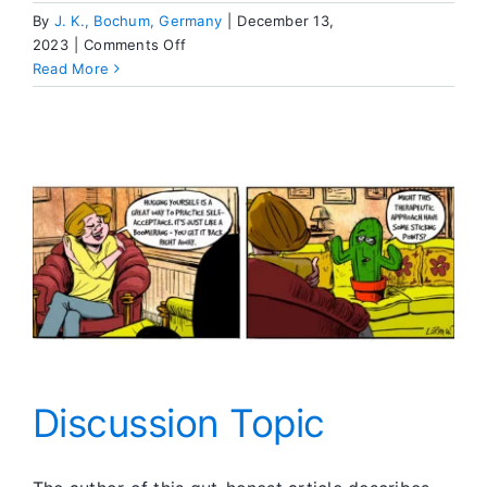
By
J. K., Bochum, Germany
|
December 13,
on
2023
|
Comments Off
Binging
Read More
On
Cookies
Triggered
His
Lust
Discussion Topic