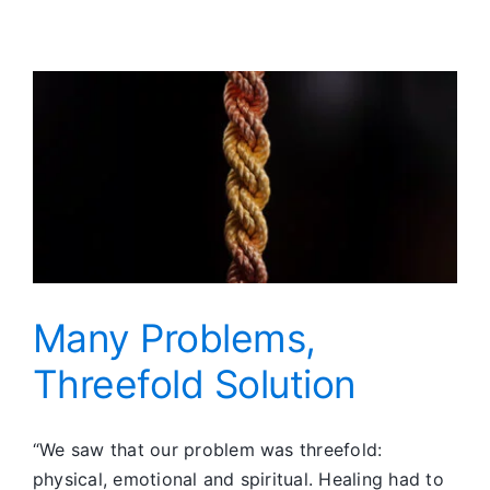
Train
Wreck
to
Instrument
of
Her
Higher
Power
Many Problems,
Threefold Solution
“We saw that our problem was threefold:
physical, emotional and spiritual. Healing had to