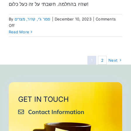
שהיו בהחלמה. חשבתי על זה כעל כלום!
By
סמר ג'י, קהיר, מצרים
|
December 10, 2023
|
Comments
on
Off
התמודדות
Read More
עם
הכאב
שלי
1
2
Next
GET IN TOUCH
Contact Information