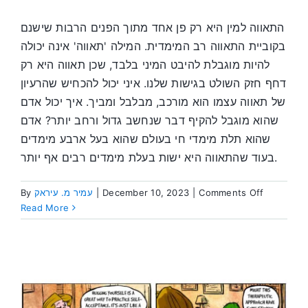
התאווה למין היא רק פן אחד מתוך הפנים הרבות שישנם
בקוביית התאווה רב המימדית. המילה 'תאווה' אינה יכולה
להיות מוגבלת להיבט המיני בלבד, שכן תאווה היא רק
דחף חזק השולט בגישות שלנו. איני יכול להכחיש שהרעיון
של תאווה עצמו הוא מורכב, מבלבל ומביך. איך יכול אדם
שהוא מוגבל להקיף דבר שנחשב גדול ורחב יותר? אדם
שהוא תלת מימדי חי בעולם שהוא בעל ארבע מימדים
בעוד שהתאווה היא ישות בעלת מימדים רבים אף יותר.
on
By
עמיר מ. עיראק
|
December 10, 2023
|
Comments Off
גלימת
Read More
התאווה